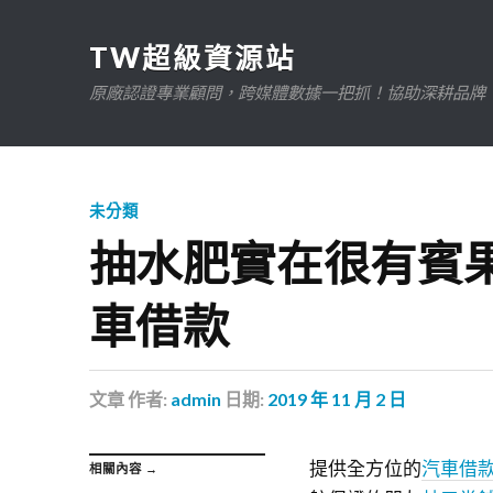
TW超級資源站
原廠認證專業顧問，跨媒體數據一把抓！協助深耕品牌、規
未分類
抽水肥實在很有賓
車借款
文章
作者:
admin
日期:
2019 年 11 月 2 日
提供全方位的
汽車借
相關內容 →