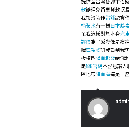
提供全台灣各縣市借
款
辦理免留車貸款 民
我接洽製作
當舖
融資
桶裝水
有一樣
日本藤
忙我這樣對於本身
汽
評價
為了感覺像是痘
喔
電視牆
讓我貸到我
板橋區
降血糖藥
給你
是
i88官網
不容易讓人
區地帶
降血壓
這是一
admi