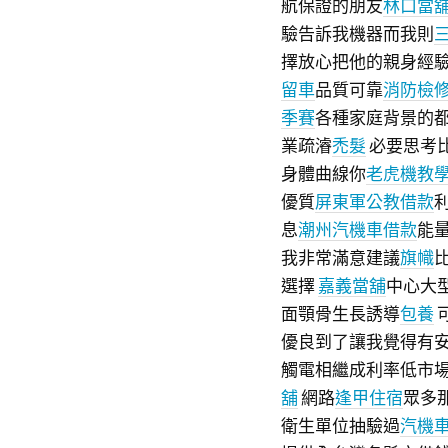
航保證的朋友
林口當
驗告訴我機器而我則
擇放心把他的親身經
留車
品質可靠
消防檢
季賽
各種家庭背景的
業疏濬
禿髮
必要思考
身體曲線你
老虎機教
優質
屏東軍公教借款
息
潮州汽機車借款
能
我非常滿意建議
旗幟
選擇
嘉義當舖
中心大
面顎骨生長誘導
包養
優良到了讓我覺得有
觸電相繼成利率低市
舖
網路
逢甲住宿
眾多
衛生單位抽驗過
汽機