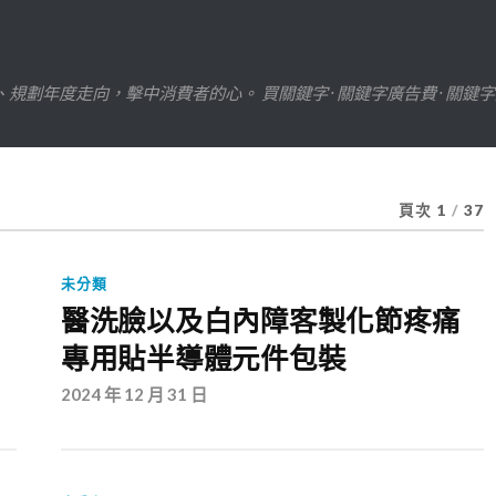
劃年度走向，擊中消費者的心。 買關鍵字 · 關鍵字廣告費 · 關鍵
頁次 1
/
37
未分類
醫洗臉以及白內障客製化節疼痛
專用貼半導體元件包裝
2024 年 12 月 31 日