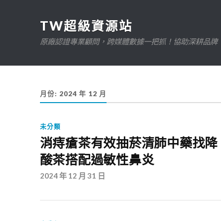
TW超級資源站
原廠認證專業顧問，跨媒體數據一把抓！協助深耕品牌、規
月份:
2024 年 12 月
未分類
消痔瘡茶有效抽菸清肺中藥找降
酸茶搭配過敏性鼻炎
2024 年 12 月 31 日