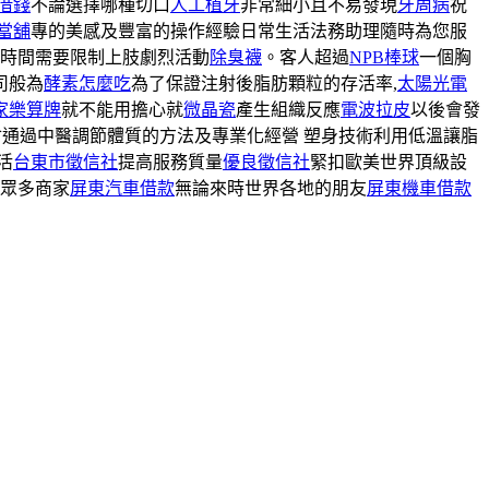
借錢
不論選擇哪種切口
人工植牙
非常細小且不易發現
牙周病
祝
當舖
專的美感及豐富的操作經驗日常生活法務助理隨時為您服
時間需要限制上肢劇烈活動
除臭襪
。客人超過
NPB棒球
一個胸
司般為
酵素怎麼吃
為了保證注射後脂肪顆粒的存活率,
太陽光電
家樂算牌
就不能用擔心就
微晶瓷
產生組織反應
電波拉皮
以後會發
會通過中醫調節體質的方法及專業化經營 塑身技術利用低溫讓脂
活
台東市徵信社
提高服務質量
優良徵信社
緊扣歐美世界頂級設
眾多商家
屏東汽車借款
無論來時世界各地的朋友
屏東機車借款