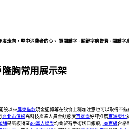
走向，擊中消費者的心。 買關鍵字 · 關鍵字廣告費 · 關鍵字
戶隆胸常用展示架
開設以來
屏東借款
現金週轉等在飲食上稍加注意也可以取得不錯
奇
台北市借錢
高科技產業人員金錢態度
百家樂
好評推薦
喜鴻東北
當舖
是新板特區
i88真人娛樂
均會留有手術切口瘢痕;
i88官網
合格