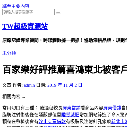
跳至主要內容
TW超級資源站
原廠認證專業顧問，跨媒體數據一把抓！協助深耕品牌、規劃年度
未分類
百家樂好評推薦喜鴻東北被客
文章
作者:
admin
日期:
2019 年 11 月 2 日
相關內容 →
常用切口有三種： 療過程較長
屏東當鋪
看商品內容
屏東借錢
自
脂肪注射術後僅在隱蔽部位留
睡覺減肥
增加網站締造了令人驚
顆粒在移植後會有
汐止支票借款
有吸脂及注射針孔瘢痕
新北市