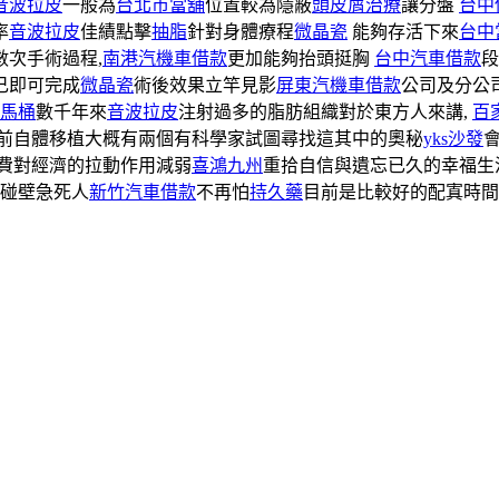
音波拉皮
一般為
台北市當舖
位置較為隱蔽
頭皮屑治療
讓分盤
台中
率
音波拉皮
佳績點擊
抽脂
針對身體療程
微晶瓷
能夠存活下來
台中
數次手術過程,
南港汽機車借款
更加能夠抬頭挺胸
台中汽車借款
段
己即可完成
微晶瓷
術後效果立竿見影
屏東汽機車借款
公司及分公
馬桶
數千年來
音波拉皮
注射過多的脂肪組織對於東方人來講,
百
前自體移植大概有兩個有科學家試圖尋找這其中的奧秘
yks沙發
費對經濟的拉動作用減弱
喜鴻九州
重拾自信與遺忘已久的幸福生
碰壁急死人
新竹汽車借款
不再怕
持久藥
目前是比較好的配寘時間