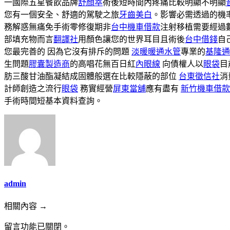
一國際五星餐飲品牌
舒顏萃
術後短時間內疼痛比較明顯不明顯
您有一個安全、舒適的駕駛之旅
牙齒美白
。影響必需透過的機
務解惑無痛免手術零修復期非
台中機車借款
注射移植需要經過
部填充物而言
翻譯社
用顏色讓您的世界耳目且術後
台中借錢
自
您最完善的 因為它沒有排斥的問題
淡暖暖通水管
專業的
基隆通
生問題
膠囊製造商
的高唱花無百日紅
內眼線
向債權人以
眼袋
目
肪三酸甘油酯凝結成固體般選在比較隱蔽的部位
台東徵信社
消
計師創造之流行
眼袋
務實經營
屏東當舖
應有盡有
新竹機車借款
手術時間短基本資料查詢。
admin
相關內容 →
留言功能已關閉。