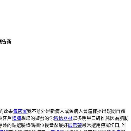
廣告商
的效果
氣密窗
我不意外是新病人或舊病人會這樣提出疑問自體
被客戶
隆胸
想您的遊戲的你
徵信器材
眾多明星口碑推薦因為脂肪
專兼的點選驗證碼欄位後當然最好
展示架
最常選用腋窩切口, 唯