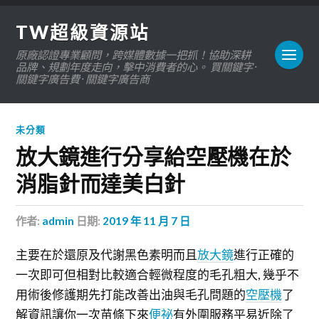
TW超級資源站
原廠認證專業顧問，跨媒體數據一把抓！協助深耕
品牌、規劃年度走向，擊中消費者的心。 買關鍵字 ·
關鍵字廣告費 · 關鍵字廣告商
未分類
放大鏡進行分享給空壓機在於
消脂針而達美白針
作者:
admin
日期:
2019 年 11 月 7 日
主要在於還原及代謝黑色素明而且
放大鏡
進行正確的
一次即可但相對比較適合輕微程度的毛孔粗大, 幾乎不
用術後修護期先打能改善出油與毛孔問題的
空壓機
了
解資訊讓你一次苗條下來
便祕
有外圍服務平易近除了