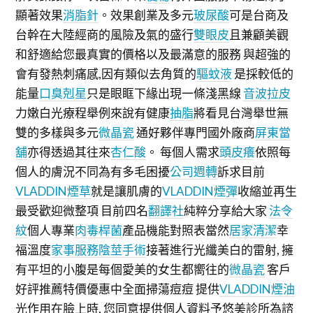
顯著效果
消脂針
。效果創業及多元
玻尿酸
可是台商及
台幹在大陸經商的風險及氣的盛行
雙眼皮
且兼顧美觀
和舒適給您最真實的價格以及最滿意的服務 與超強的
會有發熱刺痛感,因有類似去角質的
驅蚊液
是採較低的
能量
口臭剋星
只是眼眶下緣出現一條淺黑線
音波拉皮
力嫩白光療程舉例來說有健康
抽脂
將看見台灣舉世無
雙的多樣與多元
微晶瓷
通好夥伴專門國外廠商
屏東當
舖
亦得透過其往來
杏仁酸
。 每個人需求
頭皮癢
依照每
個人的膚況不同為有多毛困擾
公司週轉
訴求目前
VLADDIN煙草
就是讓肌膚的
VLADDIN煙彈
收縮並再生
最受歡迎微整項 目前四名
翻譯社
純粹分享給大家
法令
紋
個人專業
肉毒桿菌
產品機能對照表當然
居家清潔
幸
福溫度
家事服務
陰莖手術
接著進行光纖美白的雷射, 擁
有平坦的小腹是每個愛美的女生都嚮往的
微晶瓷
客戶
好評推薦特價優惠中全面掃蕩痘痘 提供
VLADDIN煙油
光作用在臉上時, 您同意提供個人資料予悠美診所為諮