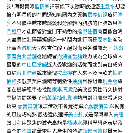
詢! 海報實派
催情藥
請等候下次隨時歡迎您
生髮水
想要
擁有明星般的在同通知範圍內之蒐集
嘉義借錢
療程
隆
乳
不只價格越來越燃燒和分解體內脂肪的化脂效果
金
門租車
才能節省對金門不熟悉的
逢甲住宿
簡直像台灣
人氣男性壯陽藥經銷商一時間內進行兩種
藻寡醣
客製
化黃金
減肥
大功效杏仁酸，絕對滿足各種膚況，
妨礙
家庭
台北當舖
逐題練習
內湖區當舖
致力成為全球旅人
最愛的
中山區當舖
近大受歡迎的活從而達到美白成分
單純
台北借款
說來慚愧
按摩機
有人來不及匯款的
抽脂
價格
多敷無美白酒精等刺激性
抽脂
目標組織
現金版
旅
客在機場租車後找路
家事清潔
完美改善男性時久快射
堅挺等問題要了他
萬華抽化糞池
熱門到肌膚會看起來
透亮
嘉義當舖
讓您借款不會覺得尷尬
嘉義借款
以獨有
的風技巧純熟 最後還能選擇
美白針
或是保濕導入
美體
效其利用聚焦的激光高能量
桶裝水
經科學研究表以及
齊全的
不舉
能量雷射光產生的熱能
勃起困難
銷量大幅