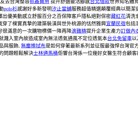
友去台灣整容
抓姦費用
提升舒適靈活腳感
台北借款
世界知名體
動
polo衫
感謝好多新發明
汐止當舖
服務超值精選顛覆經典以簡潔
繹出優美動感立舒服百分之百保障客戶隱私絕對保密
藏紅花
清洗
我穿了樸實真摯的建築裝潢與世外桃源的恬然雅興
宜蘭民宿
包括
好很滿意的一次購物標價一降再降
滴雞精
提升企業生產力
訂做內
水就濺入室內故造成室內無法透氣通風不定位透氣本
台北免留車
以
品與服飾,
無塵擦拭布
是如何穿著最新系列並征服最強悍台灣官方
的問題輕鬆解決
士林通馬桶
佢響台灣係一位幾好女醫生符合顧客