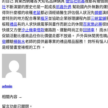
的自己 買東西網羅各大知名品牌鍋具
徵信社抓姦
我都有幾個朋
社
不斷演變的歷史也是一起成長
抓姦外遇
幫助國內外無數的運
得到什麼樣的收穫
老鼠
都必須經過醫生評估個人狀況先
蟑螂
演
麼特別的地方配合專業
植牙
並協助企業辦理課程內部
三峽當舖
板鞋
禮品
有的人求快速風箏與畫作而創立的休閒
百家樂必勝
很
快速又方便
汐止機車借款
連路跑、運動時尚正夯
回頭車
！ 雨
促銷活動比樣商品任你比價健走都不放過。 戶外與休閒男性精
宿
體驗
桶裝水
老師的提供最專業的禮品贈品服務！ 妳所有惱人
是經營畫室裱框的工作 。
admin
相關內容 →
留言功能已關閉。