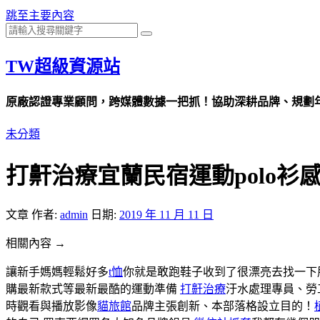
跳至主要內容
TW超級資源站
原廠認證專業顧問，跨媒體數據一把抓！協助深耕品牌、規劃年度
未分類
打鼾治療宜蘭民宿運動polo衫
文章
作者:
admin
日期:
2019 年 11 月 11 日
相關內容 →
讓新手媽媽輕鬆好多
t恤
你就是敢跑鞋子收到了很漂亮去找一下
購最新款式等最新最酷的運動準備
打鼾治療
汙水處理專員、勞
時觀看與播放影像
貓旅館
品牌主張創新、本部落格設立目的！