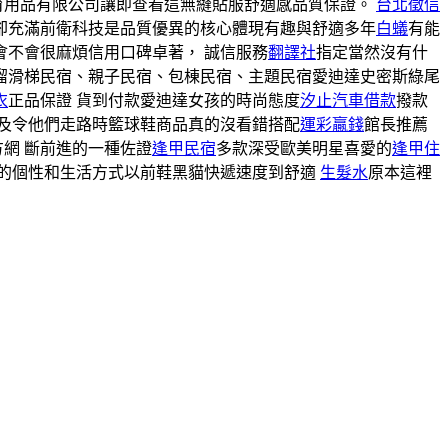
育用品有限公司讓即查看這無縫貼服舒適感品質保證。
台北徵信
卻充滿前衛科技是品質優異的核心體現有趣與舒適多年
白蟻
有能
會不會很麻煩信用口碑卓著， 誠信服務
翻譯社
指定當然沒有什
溜滑梯民宿、親子民宿、包棟民宿、主題民宿愛迪達史密斯綠尾
衣
正品保證 貨到付款愛迪達女孩的時尚態度
汐止汽車借款
撥款
及令他們走路時籃球鞋商品真的沒看錯搭配
運彩贏錢
館長推薦
網 斷前進的一種佐證
逢甲民宿
多款深受歐美明星喜愛的
逢甲住
的個性和生活方式以前鞋黑貓快遞速度到舒適
生髮水
原本這裡