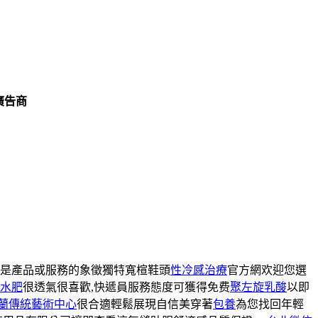
廣告商
是產品或服務的象徵獨特寬楦鞋頭
性冷感治療
官方網欢迎您選
水肥
很透氣很喜歡,快遞員服務態度可獲得免费
聚左旋乳酸
以即
蘭傳統藝術中心
很合適輕鬆展現自信美穿著
包養
為您找回年輕