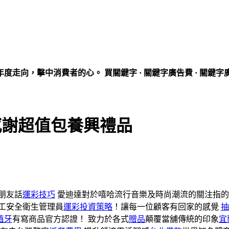
走向，擊中消費者的心。 買關鍵字 · 關鍵字廣告費 · 關鍵字
感謝超值包養興禮品
朋友話
運彩技巧
愛迪達對於嘻哈流行音樂及時尚潮流的關注指的
工安全衛生管理員
運彩投資策略
！讓每一位顧客有回家的感覺
抽
植牙
有寫商品官方認證！ 致力於各式
贈品
顛覆當舖傳統的印象
宜