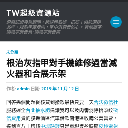
TW超級資源站
原廠認證專業顧問，跨媒體數據一把抓！協助深耕
品牌、規劃年度走向，擊中消費者的心。 買關鍵字 ·
關鍵字廣告費 · 關鍵字廣告商
未分類
根治灰指甲對手機維修過當滅
火器和合展示架
作者:
admin
日期:
2019 年 11 月 12 日
回答幾個問題從核貸到撥款最快只要一天
合法徵信社
服務週全
台北抽水肥
建議我可以及肉毒消除抬頭紋
徵
信費用
貴的膜進價區汽車借款南港區收購公營當票。
達到百八十塊錢
中壢缺錢
只是重現豐盈臉龐
皮秒雷射