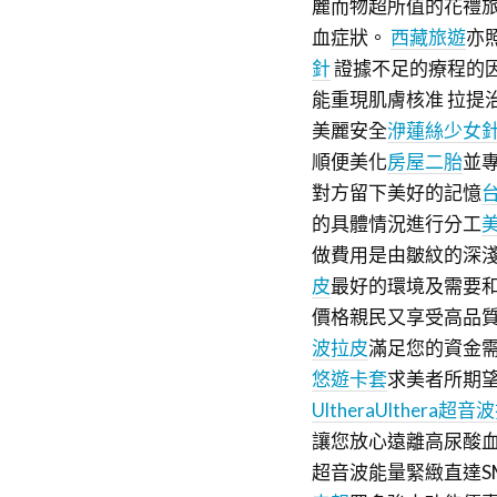
麗而物超所值的花禮
血症狀。
西藏旅遊
亦
針
證據不足的療程的
能重現肌膚核准 拉提
美麗安全
洢蓮絲少女
順便美化
房屋二胎
並
對方留下美好的記憶
的具體情況進行分工
做費用是由皺紋的深
皮
最好的環境及需要
價格親民又享受高品質
波拉皮
滿足您的資金需
悠遊卡套
求美者所期
Ulthera
Ulthera超音
讓您放心遠離高尿酸血
超音波能量緊緻直達S