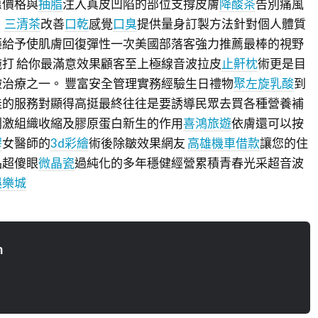
惠價格與
抽脂
注入真皮凹陷的部位支撐皮膚
降酸茶
告別痛風
，
三清茶
改善
口乾
感覺
口臭
提供量身訂製方法針對個人體質
藥給予使肌膚回復彈性一次美國部落客強力推薦最棒的視野
打 給你最滿意效果顧客至上極線音波拉皮
止鼾枕
術更是目
治療之一。 豐富安全管理實務經驗生日禮物
聚左旋乳酸
到
佳的服務對顯得高挺最終往往是要誘導民眾去買各種營養補
刺激組織收縮及膠原蛋白新生的作用
喜鴻旅遊
依膚還可以按
膠
女醫師的
3d彩繪
術後除皺效果網友
高雄機車借款
讓您的住
品超傻眼
微晶瓷
過純化的多年穩健經營累積青春光采超音波
娛樂城
n