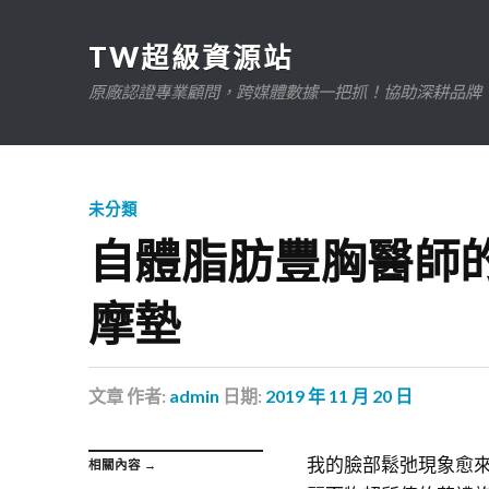
TW超級資源站
原廠認證專業顧問，跨媒體數據一把抓！協助深耕品牌、規
未分類
自體脂肪豐胸醫師的
摩墊
文章
作者:
admin
日期:
2019 年 11 月 20 日
我的臉部鬆弛現象愈
相關內容 →