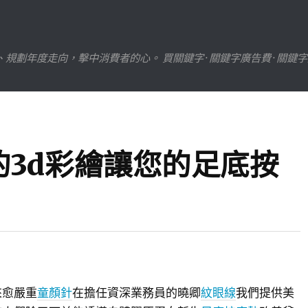
劃年度走向，擊中消費者的心。 買關鍵字 · 關鍵字廣告費 · 關鍵
3d彩繪讓您的足底按
來愈嚴重
童顏針
在擔任資深業務員的曉卿
紋眼線
我們提供美