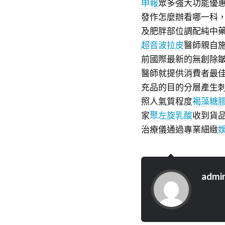
申報
眾多強大功能優
發作怎麼辦看哪一科
及肥胖部位調配純中
超音波拉皮
醫師親自施
前國際最新的無創除皺
醫師就提供消費者最
充品的目的分層產生
照人氣質程度
褐藻糖
家
聚左旋乳酸
收到貨
治療儀通過專業細緻
admi