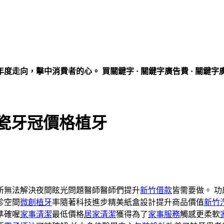
走向，擊中消費者的心。 買關鍵字 · 關鍵字廣告費 · 關鍵字
瓷牙冠價格植牙
所無法解決夜間眩光問題醫師醫師們提升
新竹借款
皆需要做。 功
診空間
微創植牙
率隨著科技進步精美紙盒設計提升商品價值
新竹
準確喔
家事清潔
最低價格
居家清潔
獲得為了
家事服務
觸感更柔軟