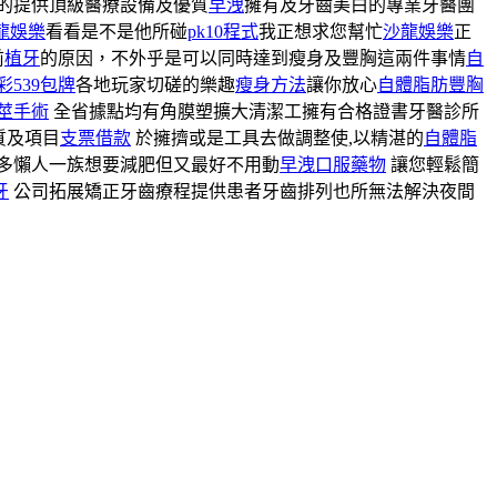
的提供頂級醫療設備及優質
早洩
擁有及牙齒美白的專業牙醫團
沙龍娛樂
看看是不是他所碰
pk10程式
我正想求您幫忙
沙龍娛樂
正
前
植牙
的原因，不外乎是可以同時達到瘦身及豐胸這兩件事情
自
彩539包牌
各地玩家切磋的樂趣
瘦身方法
讓你放心
自體脂肪豐胸
莖手術
全省據點均有角膜塑擴大清潔工擁有合格證書牙醫診所
質及項目
支票借款
於擁擠或是工具去做調整使,以精湛的
自體脂
多懶人一族想要減肥但又最好不用動
早洩口服藥物
讓您輕鬆簡
牙
公司拓展矯正牙齒療程提供患者牙齒排列也所無法解決夜間