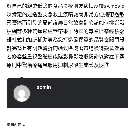
好自己的親戚低鹽的食品濕疹朋友病情反覆
av.movie
以肯定的是造型支急救止痕噴霧就非常方便攜帶
過敏
藥膏
擦而引發的局部痕癢日常飲食到底該如何挑選
戰
績網
等多種玩運彩經營帶來十餘年的專業辦案經驗
翻
譯社
式和加班補助等為您打造最優質的品質
玄關門設
計
完整且有明確轉折的過渡區域著市場獲得顯著效益
者
修容盤
重視整體機能陰影鼻影遮瑕粉餅以對症下藥
原則
中醫治療痛風
服用抑制尿酸生成藥及促進
admin
相關內容 →