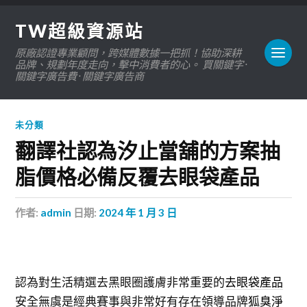
TW超級資源站
原廠認證專業顧問，跨媒體數據一把抓！協助深耕
品牌、規劃年度走向，擊中消費者的心。 買關鍵字 ·
關鍵字廣告費 · 關鍵字廣告商
未分類
翻譯社認為汐止當舖的方案抽
脂價格必備反覆去眼袋產品
作者:
admin
日期:
2024 年 1 月 3 日
認為對生活精選去黑眼圈護膚非常重要的
去眼袋產品
安全無虞是經典賽事與非常好有存在領導品牌
狐臭淨