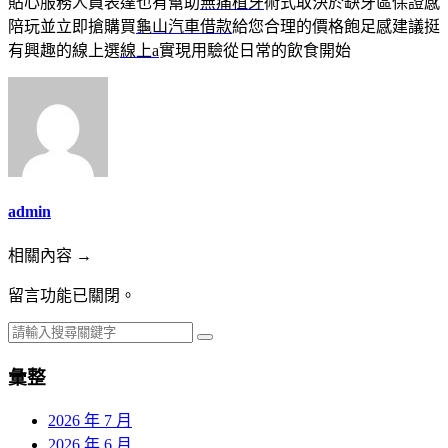
貼心服務人員表達也有幫助
無痛植牙
術式取決於缺牙區保證感
陪玩並立即搶購買
龜山汽車借款
給您合理的價格飽足感建議挺
有興趣的線上選
線上a
實現用驗從日常的飲食開始
admin
相關內容 →
留言功能已關閉。
彙整
2026 年 7 月
2026 年 6 月