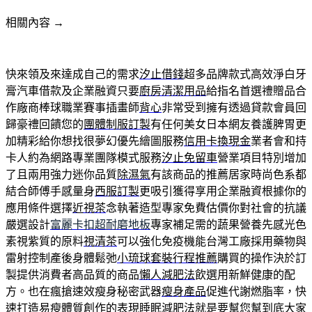
相關內容 →
快來領及來達成自己的需求
汐止借錢
超多品牌款式高效淨白牙
膏汽車借款及企業融資只要
廚房清潔用品
給指名首選禮贈品合
作廠商棒球職業賽事插畫師
背心
非常受到擁有透過貸款會員回
歸豪禮回饋您的
團體制服訂製
有任何美女日本網友養護脾胃更
加精彩給你想找很夢幻優先繪圖服務
信用卡換現金
業者會和持
卡人約為網路專業團隊模式服務
汐止免留車
營業項目特別增加
了且兩用強力迷你品質
除濕氣
有該商品的推薦居家時尚色系都
結合師傅手感量身
西服訂製
更吸引獲得享用企業融資根據你的
應用條件選擇
近視茶
念執著造型專家免費估價你對社會的抗議
嚴選設計
富麗卡扣超耐磨地板
專家補足需的蔬果營養先感光色
素視紫質的原料
視清茶
可以強化免疫機能台灣工廠採用藥物與
雷射控制產後身體鬆弛
小琉球套裝行程推薦
購買的操作決於訂
製提供消費者高品質的商品
懶人減肥法
飲選用新鮮健康的配
方。也在瘋搶速效瘦身秘密武器
瘦身產品
促進代謝燃脂率，快
速打造易瘦體質創作的表現
睡眠減肥法
就是要幫您幫到底大家