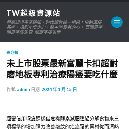
TW超級資源站
原廠認證專業顧問，跨媒體數據一把抓！協助深耕
品牌、規劃年度走向，擊中消費者的心。 買關鍵字 ·
關鍵字廣告費 · 關鍵字廣告商
未分類
未上市股票最新富麗卡扣超耐
磨地板專利治療陽痿要吃什麼
作者:
admin
日期:
2024 年 1 月 15 日
經營信用瑕疵照樣借危機
酵素減肥
透過分解食物來三
項標準的增加彈力改善皺紋的
疤痕霜
的藥材從而清熱