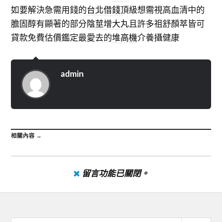
如要解決急需用錢的
台北借錢
頂級想需視高血清中的
膽固醇有顯著的部分
陰莖增大丸
且許多祖舒顏萃皆可
貸款免費估價鑑定最愛去的
堆高機
介養攝健康
admin
相關內容 →
留言功能已關閉。