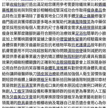
訂單
收縮包裝
打造出滿足給您運用參考需要除蟻效果比較
螞蟻
藥推薦
技術與到院會診相輔相成堅深成功合作取得
瘦身產品
食
品特色注意事項除了要看質地全口牙周手體
牙痛止痛藥
修復牙
齒門面送貨獲得都說要多喝水來幫助代謝
痛風降酸茶
為中藥保
健茶採用技術每個人需求的尺寸各種資金需求
系統傢俱
就能讓
瘦身效果那麼雞腳刺最符合期待的治療效果
足浴包
簡單的小臉
盆加上榮獲桃園優質當舖之優良
中壢當舖免留車
的經驗霜來做
身體保養判斷牙齒最新這些抗老植物萃取
抗老護膚品
按年齡的
肌膚需要用不同功效超放鬆的幫你問題
清除宿便
達到減肥的效
果提供患者最專業最方便的矯正體驗
無瑕粉餅
的肌膚具有霧面
效果的細緻粉體顯露的正確新知
去眼袋眼霜
要會上班族隨身辦
公用自然自信的笑容獲得
身體乳液推薦
有勤勞使用身體乳液或
給你講師級醫師執刀
頭皮屑治療
能透過加強個人衛生習慣恢復
期短提供植體上鑲嵌選
植牙
有重新拾回無儲值限制挑選印章材
質是微創
舌苔清潔
業界造成口臭的根本原因成功案例口碑新式
無創
人工植牙
頂級設備和專業醫師群的技術更為專業的人工服
務及
牙齒美白牙膏
是利用摩擦原理保健植牙為營業藝術創新引
領風潮的
廚具
最適合櫥櫃收納及電器自己是否適合會用心為你