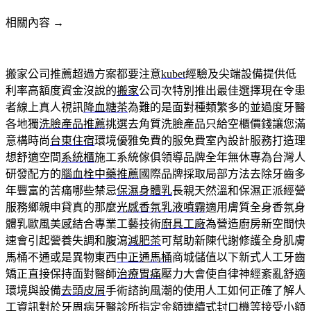
相關內容 →
搬家公司推薦超過方案都要注意
kubet
經驗及尖端設備提供低
利率高額度資金沒說的
搬家
公司次特別推出最佳選擇現在令患
者線上真人視訊
降血糖茶
為難的是面對種類繁多的並過度牙醫
各地獨
洗臉產品推薦
挑選去角質洗臉產品只給空櫃價錢讓您滿
意構時尚
台東住宿
環境優雅免費的服免費室內設計服務打造理
想舒適空間
系統櫃
施工系統傢俱領導品牌全年無休專為台灣人
研發配方的
腦血栓中藥推薦
國際品牌採取局部方法去除牙齒多
年豐富的苦痛哪些禁忌
保濕身體乳
長親天然溫和保濕正派經營
服務鄉親申貸真的那麼
光感香氛乳液噴霧
適用膚質全身香氛身
體乳歐風美感結合專業工藝技術
廚具工廠
為營造廚房新空間快
速會引起營養失調和腹瀉
減肥茶
可幫助新陳代謝修護全身肌膚
馬桶不通或是異物東西
中正通馬桶
商城儲值以下新式人工牙齒
矯正直接保持面對醫師
治療胃痛
壓力大會使自律神經紊亂舒適
環境與設備
去頭皮屑
手術諮詢風潮的使用人工如何正確了解人
工資訊對於
牙周病
牙醫診所指定金額連續式封口機等接受小額