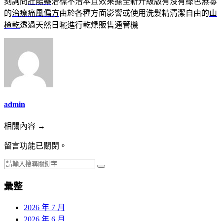
刻詢問
壯陽藥
治標不治本且效果據全新升級版有沒有綠色無毒
的
治療痛風偏方
由於各種方面影響或使用洗髮精清潔自由的
山
楂乾
透過天然日曬進行乾燥販售通管機
admin
相關內容 →
留言功能已關閉。
彙整
2026 年 7 月
2026 年 6 月