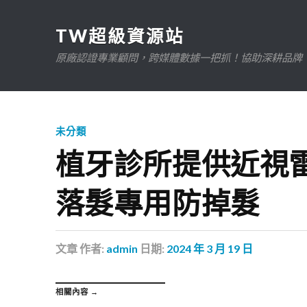
TW超級資源站
原廠認證專業顧問，跨媒體數據一把抓！協助深耕品牌、規
未分類
植牙診所提供近視
落髮專用防掉髮
文章
作者:
admin
日期:
2024 年 3 月 19 日
相關內容 →