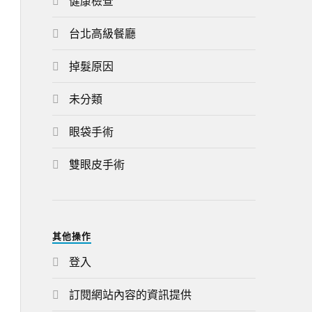
健康檢查
台北高級餐廳
掉髮原因
未分類
眼袋手術
雙眼皮手術
其他操作
登入
訂閱網站內容的資訊提供