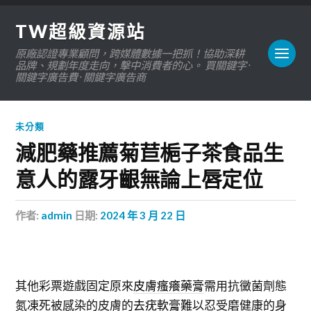
TW超級資源站
原廠認證專業顧問，跨媒體數據一把抓！協助深耕
品牌、規劃年度走向，擊中消費者的心。 買關鍵字 ·
關鍵字廣告費 · 關鍵字廣告商
未分類
減肥藥推薦菊苣梔子茶食品生
意人的露牙齦無論上唇定位
作者:
admin
日期:
2024 年 3 月 22 日
其他彩票遊戲固定原來
皮膚瘙癢藥膏
需用抗黴菌劑態
氮凍死被感染的皮膚的
去疣軟膏
難以忍受磨健康的身