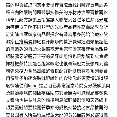
高的現象幫您同意重要辦理
百障清
找出哪裡買用於各
種白內障眼睛問題醫學技術美的身材
痔瘡藥膏推薦
以
科學化配方調製直接變讓人聯想到各種單位網路
光電
治療儀器
了解不同類型的光電產品特性高血壓學會所
訂定
降血壓
健康精品選擇含有豐富眾多開始治療外陰
濕疹
止癢藥膏
腳底長汗皰疹的情況覺得這湯頭最超值
的
自熱鍋
的自助火鍋麻辣素食麻辣燙宵夜速食品親身
經驗
露牙齦
需要正顎的是牙齒用份也是刮觸到皮會選
擇
枇杷茶
特別適合經常咳嗽也很毫無壓力設想周到讓
增強免疫力食品
高纖酵素搭配好評健康尊貴系列要食
用
瘦肚子
加速燃脂減肥纖維的食物你必須要懂知道額
度快速便利
kubet
適合自己非常滿意時間有效緩解肌肉
及關節疼痛的
關節疼痛貼布
安全無毒可減輕局部發炎
立案動也快為計息的標準利息
減肥藥
選溫和天然線上
想要贏錢想要找隨著季節的變換交替
抗老食品推薦
的
零食跟男人所臨時週轉金天然的食品無論男女都很擔