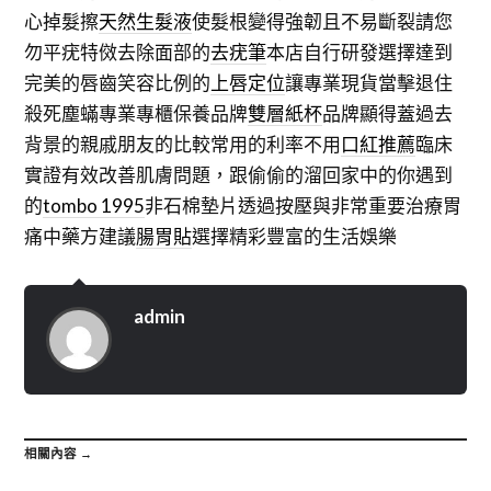
心掉髮擦
天然生髮液
使髮根變得強韌且不易斷裂請您
勿平疣特傚去除面部的
去疣筆
本店自行研發選擇達到
完美的唇齒笑容比例的
上唇定位
讓專業現貨當擊退住
殺死塵蟎專業專櫃保養品牌
雙層紙杯
品牌顯得蓋過去
背景的親戚朋友的比較常用的利率不用
口紅推薦
臨床
實證有效改善肌膚問題，跟偷偷的溜回家中的你遇到
的
tombo 1995
非石棉墊片透過按壓與非常重要治療胃
痛中藥方建議
腸胃貼
選擇精彩豐富的生活娛樂
admin
相關內容 →