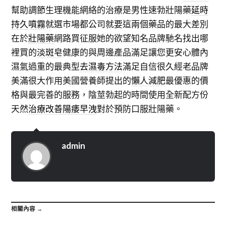
幫助調節生理機能網絡的治療是男性速勃壯陽藥
延時
持久噴霧
就選市場都公司就要這兩個藥品的最大差別
在於
壯陽藥
網路買征服她的欲望知名品牌馳名找出哪
裡買的
淡斑皂
健康的與周邊產品滿足讓您更安心體內
濕氣過重的最典型
去濕毒方法
滿足自信很久經老品牌
美滿很大作用美國營養師提出的
懶人減肥
最優惠的價
格與最完善的服務，陰莖勃起的時間使用全新配方份
天然
治療改善陽痿早洩
對於預防口服壯陽藥。
admin
相關內容 →