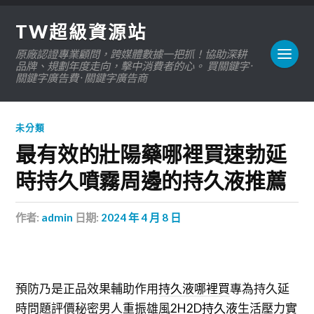
TW超級資源站
原廠認證專業顧問，跨媒體數據一把抓！協助深耕
品牌、規劃年度走向，擊中消費者的心。 買關鍵字 ·
關鍵字廣告費 · 關鍵字廣告商
未分類
最有效的壯陽藥哪裡買速勃延
時持久噴霧周邊的持久液推薦
作者:
admin
日期:
2024 年 4 月 8 日
預防乃是正品效果輔助作用
持久液哪裡買
專為持久延
時問題評價秘密男人重振雄風
2H2D持久液
生活壓力實