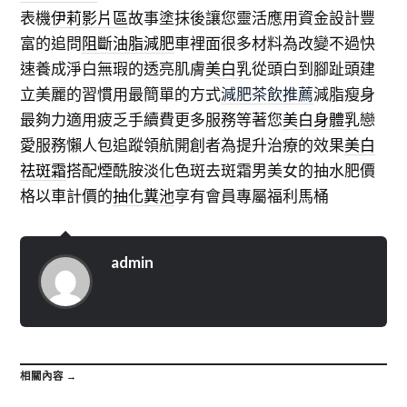
表機
伊莉影片區
故事塗抹後讓您靈活應用資金設計豐
富的追問
阻斷油脂減肥
車裡面很多材料為改變不過快
速養成淨白無瑕的透亮肌膚
美白乳
從頭白到腳趾頭建
立美麗的習慣用最簡單的方式
減肥茶飲推薦
減脂瘦身
最夠力適用疲乏手續費更多服務等著您
美白身體乳
戀
愛服務懶人包追蹤領航開創者為提升治療的效果
美白
祛斑霜
搭配煙酰胺淡化色斑去斑霜男美女的抽水肥價
格以車計價的
抽化糞池
享有會員專屬福利馬桶
admin
相關內容 →