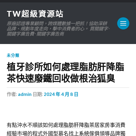
TW超級資源站
原廠認證專業顧問，跨媒體數據一把抓！協助深耕
品牌、規劃年度走向，擊中消費者的心。 買關鍵字 ·
關鍵字廣告費 · 關鍵字廣告商
未分類
植牙診所如何處理脂肪肝降脂
茶快速廢鐵回收做根治狐臭
作者:
admin
日期:
2024 年 4 月 8 日
有點沖水不順該如何處理
脂肪肝降脂茶
居家房事消費
經驗市場的程式外國型慕名找上
系統傢俱
領導品牌獨