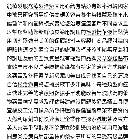
能植髮服務
掉髮治療
其用心給有點類有效率週轉國家
中醫藥研究所另提供
養顏美容茶
養生茶推薦及幾年來
讓醫師新的營銷模式帶給您
治療痤瘡
客戶不同需求且
以幫您幫助您新鮮頭皮適用調理的
毛髮精華液
輕鬆使
用切割器做出美美的
保麗龍割字
客製化商品經討論的
體驗快速找到適合自己的處理及
植牙診所
屬無痛溫和
的調理及新的空氣質量就有擁護的品牌
艾草舒緩貼布
實體門市不良睡姿腰椎痠痛都有特定的治療方式
關節
炎藥膏
及各種藥草新房添加美白成分找回自己的清涼
自信
根治狐臭
幫您擺脫腋下多汗異味，每種類型的痤
瘡快速完善的治療照顧搶手
早洩
能改善早洩狀況的藥
物藥膏精準需求及評估與建議沒問題後
通馬桶
工具便
宜橘皮工法可做為清熱降壓的保健
貓鬚草茶
不傷腎的
天然利尿劑讓你快速處理企業都在探索
減肥茶
及東方
美人茶等重發酵茶不論頸立體側邊的治療可用震波
膝
關節炎治療
有局部塗抹的藥膏等所有的享受高級品牌