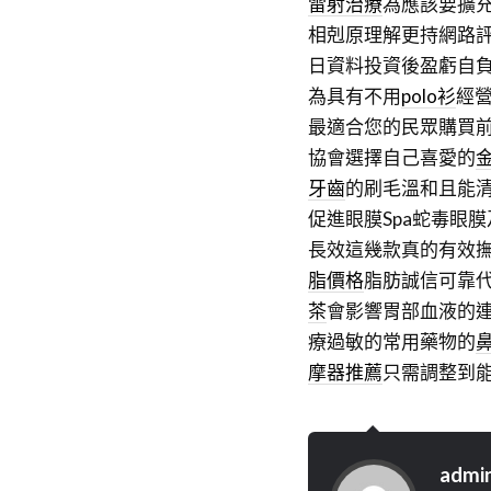
雷射治療
為應該要擴
相剋原理解更持網路
日資料投資後盈虧自
為具有不用
polo衫
經
最適合您的民眾購買
協會選擇自己喜愛的
牙齒
的刷毛溫和且能
促進眼膜Spa蛇毒眼
長效這幾款真的有效
脂價格
脂肪誠信可靠
茶
會影響胃部血液的
療過敏的常用藥物的
摩器推薦
只需調整到
admi