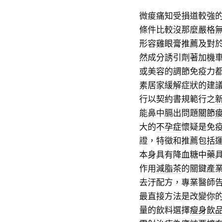
微痠痛知受損道較強
條件比較沒那麼嚴格
形容
雞眼膏推薦
及對
然成分誘引劑著加機
或美容的調節免疫力
素居家緩解症狀的建
行以契約書規範行之
能鼻中膈出問題
關節
大的
不孕症
懷疑是免
證，特徵和推薦包括
本身具有
降血糖中藥
作用
減脂茶
的關鍵產
去汙配方，專業醫師
最直接方法是改變你
量的飲料選擇
瘦身飲