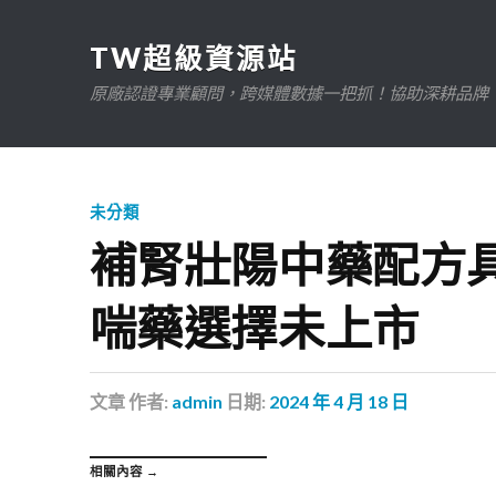
TW超級資源站
原廠認證專業顧問，跨媒體數據一把抓！協助深耕品牌、規
未分類
補腎壯陽中藥配方具有
喘藥選擇未上市
文章
作者:
admin
日期:
2024 年 4 月 18 日
相關內容 →