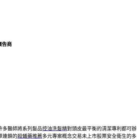
廣告商
許多醫師將系列髮品
控油洗髮精
對頭皮最平衡的清潔專利都可辦
單連鎖的
殺蟻藥推薦
多元專案概念交易未上市股票安全衛生的多