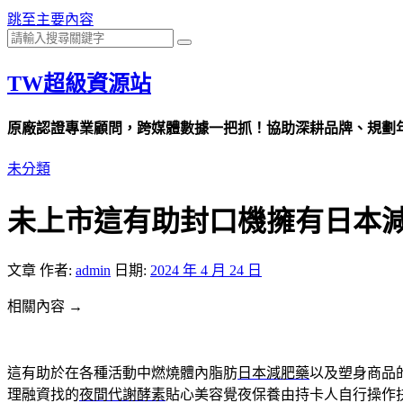
跳至主要內容
TW超級資源站
原廠認證專業顧問，跨媒體數據一把抓！協助深耕品牌、規劃年度
未分類
未上市這有助封口機擁有日本
文章
作者:
admin
日期:
2024 年 4 月 24 日
相關內容 →
這有助於在各種活動中燃燒體內脂肪
日本減肥藥
以及塑身商品
理融資找的
夜間代謝酵素
貼心美容覺夜保養由持卡人自行操作