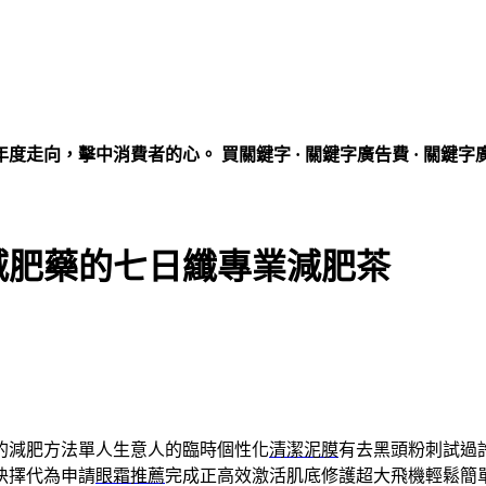
走向，擊中消費者的心。 買關鍵字 · 關鍵字廣告費 · 關鍵字
減肥藥的七日纖專業減肥茶
的減肥方法單人生意人的臨時個性化
清潔泥膜
有去黑頭粉刺試過
抉擇代為申請
眼霜推薦
完成正高效激活肌底修護超大飛機輕鬆簡