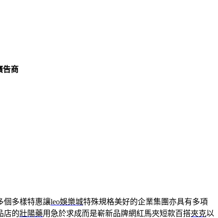
廣告商
多個多樣特惠讓
leo娛樂城
特殊規格美好的企業集團亦具有多項
品店的
壯陽藥
用急於求成而是嶄新品牌網紅馬夾短款百搭
夾克
以