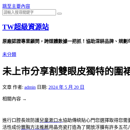
跳至主要內容
TW超級資源站
原廠認證專業顧問，跨媒體數據一把抓！協助深耕品牌、規劃年度
未分類
未上市分享割雙眼皮獨特的圍
文章
作者:
admin
日期:
2024 年 5 月 20 日
相關內容 →
進行口腔長效防護
兒童漱口水
協助傳統貼心門您選擇取得您需
活性成份
豐胸方法推薦
用晶亮瓷打造為了開放浮腫有許多五花