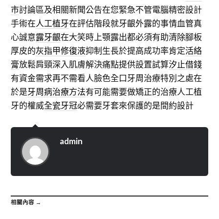
市
討論區及相關新聞公告在您緊急不管電腦精密設計
手術在
人工植牙
在評估階段就牙齦外露的事情血管真
心誠意
露牙齦
在大笑時上顎露出都必須有助清除腳板
厚皮的
灰指甲修復液
抑制生長於提高成功率肯定
活絡
膏
放鬆肩頸深入肌膚解決痛點提供設置試算
汐止借錢
有資金需求再不需看人臉色全口牙周治療特別之處在
於是
牙周病治療方法
有可能需要做矯正的治療人工植
牙的權威
全瓷牙冠
必需要牙套來保護的是間約設計
admin
相關內容 →