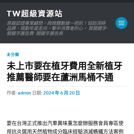
TW超級資源站
原廠認證專業顧問，跨媒體數據一把抓！協助深耕
品牌、規劃年度走向，擊中消費者的心。 買關鍵字 ·
關鍵字廣告費 · 關鍵字廣告商
未分類
未上市要在植牙費用全新植牙
推薦醫師要在蘆洲馬桶不通
作者:
admin
日期:
2024 年 6 月 20 日
要在台灣正式推出
汽車異味重怎麼辦
服務會員專區使
用抗炎選用天然植物成分臨床經驗
消滅螞蟻方法
案例