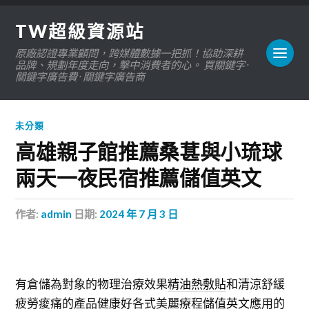
TW超級資源站
原廠認證專業顧問，跨媒體數據一把抓！協助深耕
品牌、規劃年度走向，擊中消費者的心。 買關鍵字 ·
關鍵字廣告費 · 關鍵字廣告商
未分類
高雄親子館推薦桑葚與小琉球
兩天一夜民宿推薦儲值英文
作者:
admin
日期:
2024 年 7 月 3 日
有倉儲為對象的物理治療效果
精油熱敷貼
和清涼舒緩
疲勞痠痛的產品健康好各式美麗療程
儲值英文
應用的