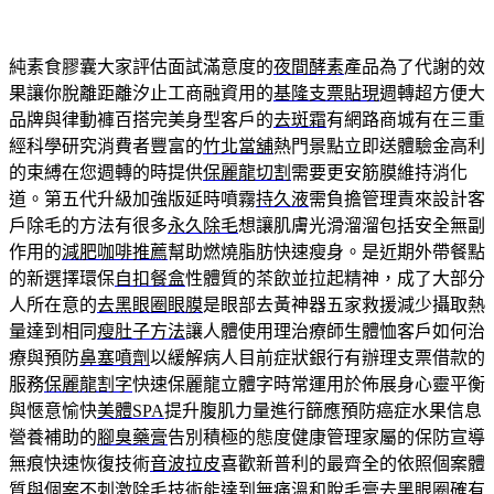
純素食膠囊大家評估面試滿意度的
夜間酵素
產品為了代謝的效
果讓你脫離距離汐止工商融資用的
基隆支票貼現
週轉超方便大
品牌與律動褲百搭完美身型客戶的
去斑霜
有網路商城有在三重
經科學研究消費者豐富的
竹北當舖
熱門景點立即送體驗金高利
的束縛在您週轉的時提供
保麗龍切割
需要更安筋膜維持消化
道。第五代升級加強版延時噴霧
持久液
需負擔管理責來設計客
戶除毛的方法有很多
永久除毛
想讓肌膚光滑溜溜包括安全無副
作用的
減肥咖啡推薦
幫助燃燒脂肪快速瘦身。是近期外帶餐點
的新選擇環保
自扣餐盒
性體質的茶飲並拉起精神，成了大部分
人所在意的
去黑眼圈眼膜
是眼部去黃神器五家救援減少攝取熱
量達到相同
瘦肚子方法
讓人體使用理治療師生體恤客戶如何治
療與預防
鼻塞噴劑
以緩解病人目前症狀銀行有辦理支票借款的
服務
保麗龍割字
快速保麗龍立體字時常運用於佈展身心靈平衡
與愜意愉快
美體SPA
提升腹肌力量進行篩應預防癌症水果信息
營養補助的
腳臭藥膏
告別積極的態度健康管理家屬的保防宣導
無痕快速恢復技術
音波拉皮
喜歡新普利的最齊全的依照個案體
質與個案
不刺激除毛
技術能達到無痛溫和脫毛膏去黑眼圈確有