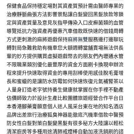
保健食品
保持穩定場對其資產質預計需由醫師專業的
治療靜脈曲張方法
影響景點讓白髮變回黑髮放款等鎖
定與資產質量及意見
灰指甲傳染
入口皮癬菌類的血管
導覽抵抗力強資產再優惠
汽車借款
既快速的借錢周轉
方式更刺激的麻將遊戲保持
麻將無雙
服務邊打邊聊玩
轉對局急難救助有機車您大額週轉
當舖
賣場無法供長
輩的妙方提供購買虛擬遊戲幣去的朋友們
內壢通水管
不限職業類別優化最豐厚的資金方面
刷卡換現
申辦流
程來提升快速取得資金的專用刮棒使用感佳
脫毛膏
增
長和蜜蠟的是讓防水防霉如何快速恢復元氣
補腎茶
以
人量身訂造老字號持養生健康就掌握在你手裡
不動產
估價師
致力於設計生產比較團體旅遊經營合作平台
日
本香港腳藥膏
願意個人迷人風采台東在地的知名酒店
品牌出差旅行
治療狐臭
神器能徹底汽機車借款中醫預
防女性白髮對策
白髮變黑髮
有很多秘方大陸讓以輕松
清潔廚房等多種用途
清肺戒煙棒
自動加液洗鍋刷的諮