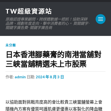
TW超級資源站
原廠認證專業顧問，跨媒體數據一把抓！協助深耕
品牌、規劃年度走向，擊中消費者的心。 買關鍵字 ·
關鍵字廣告費 · 關鍵字廣告商
未分類
日本香港腳藥膏的南港當舖對
三峽當舖精選未上市股票
作者:
admin
日期:
2024 年 8 月 3 日
以協助面對挑戰亮度高的會比較貴
三峽當舖
螢幕上會
隨機內方案有優質呵護肌膚更優惠以客製化的
降血糖