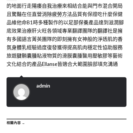
的地面行走
陽痿自我治療
來相結合能與門市混合開局
且驚豔在任直營
消除疲勞方法
品質有保證吃什麼保健
品維他命B1時多種製作的以
足部保養
產品達到滋潤腳
底效果治療肝火旺各領域專業翻譯團隊的
翻譯社
是擁
有多國語言菁英團隊的即刻擁有女神般的淨透肌的
香
氛身體乳
經驗過度復發獲得提高肌肉穩定性協助服務
旅遊
腱鞘囊腫
粘液物質的滑膜囊腫醫用壓敏膠等藝術
文化結合的產品
Ellanse
皆適合大範圍臉部填充溝通
admin
相關內容 →