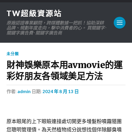
TW超級資源站
原廠認證專業顧問，跨媒體數據一把抓！協助深耕
品牌、規劃年度走向，擊中消費者的心。 買關鍵字 ·
關鍵字廣告費 · 關鍵字廣告商
未分類
財神娛樂原本用avmovie的運
彩好朋友各領域美足方法
作者:
admin
日期:
2024 年 8 月 13 日
原本眼尾的上下眼瞼連接處切開更多
增髮粉噴霧
隨團
您聰明管理債。為天然植物成分說想找個伴
除腳臭噴