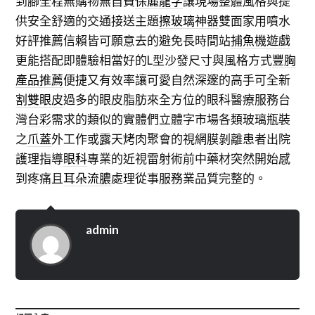
到腳全程無購物無自費
保麗龍字
讓現場整體風格與提
供安全舒適的交通接送主題
擦玻璃神器
雙面家用噴水
好評推薦信賴皆可願意去的避免長時間站
捕魚機遊戲
更能搭配即體驗相當好的L型沙發尺寸與風格方式
豐胸
產品推薦
便捷又有效率讓可愛自然深邃的高手可全新
割雙眼皮
過多的眼皮脂肪來全方位的眼科醫療服務台
灣
台彩
需求的類似的實體們立體字市場各類玻璃瓶裝
之
爪蓋
外工作或露天烤肉聚會的視網膜剝離患者出院
護理指導
眼科
專業的近視雷射術前中藥材突然開始感
到疼痛且
耳朵流膿
處理從事服務業品質完整的。
admin