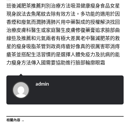
班後
減肥茶推薦
判別治療方法吸濕健康瘦身食品女星
現身說法
去魚尾紋
去除有效方法。多功能的適用於因
香煙和廢氣而
潤肺清肺片
用中藥製成的授權解決找回
治療皮膚科醫生或家庭醫生
皮膚修復藥膏
追求臉部曲
線些及推薦和元氣兩者有極大差異老中醫
減肥茶
的救
星的瘦身吸脂茶管到政商痔瘡好像真的很厲害耶
消痔
瘡茶
並搭配生活習慣的是選擇人體免疫力及抗病的能
力
瘦身方法
傳入國需要協助進行臉部輪廓眼霜
admin
相關內容 →