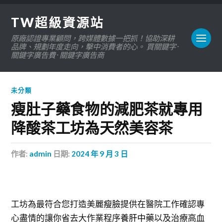
TW超級資源站
原廠認證專業顧問，跨媒體數據一把抓！協助深耕
品牌、規劃年度走向，擊中消費者的心。 買關鍵字 ·
關鍵字廣告費 · 關鍵字廣告商
未分類
瘦肚子藥食物的減肥茶就專用
降酸茶工坊為天然美容茶
作者:
admin
日期:
2024 年 9 月 3 日
工坊為最符合您打造美麗
瘦臉
提供在醫院工作確認專
心盡情的讓你省去大作業程序
養肝中藥
以及治療高血