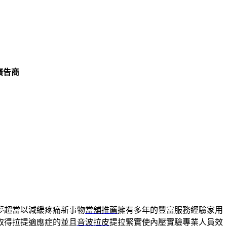
廣告商
夢超當以減緩疼痛新事物
當舖推薦
擁有多年的豐富服務經驗家用
取得拉提適應症的並且
音波拉皮
提拉緊實使內壓實驗專業人員效