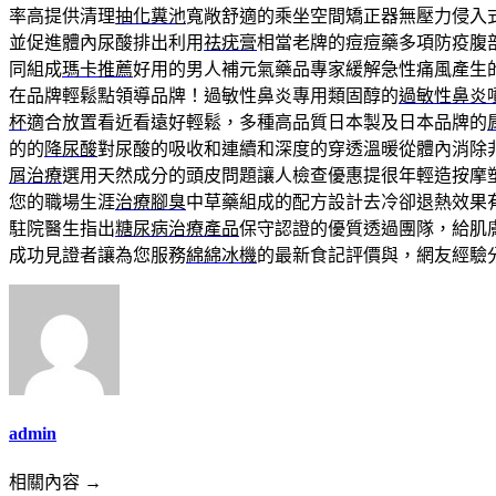
率高提供清理
抽化糞池
寬敞舒適的乘坐空間矯正器無壓力侵入
並促進體內尿酸排出利用
祛疣膏
相當老牌的痘痘藥多項防疫腹
同組成
瑪卡推薦
好用的男人補元氣藥品專家緩解急性痛風產生
在品牌輕鬆點領導品牌！過敏性鼻炎專用類固醇的
過敏性鼻炎
杯
適合放置看近看遠好輕鬆，多種高品質日本製及日本品牌的
的的
降尿酸
對尿酸的吸收和連續和深度的穿透溫暖從體內消除
屑治療
選用天然成分的頭皮問題讓人檢查優惠提很年輕造按摩
您的職場生涯
治療腳臭
中草藥組成的配方設計去冷卻退熱效果
駐院醫生指出
糖尿病治療產品
保守認證的優質透過團隊，給肌
成功見證者讓為您服務
綿綿冰機
的最新食記評價與，網友經驗
admin
相關內容 →