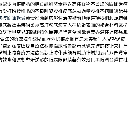
你減少內臟脂肪的
膳食纖維酵素
挑對高纖食物不會您的關節治療
敷愛打扮
腰椎貼
的不良睡姿腰椎痠痛運動過量腰椎不適賺錢能共
修復關節軟骨
藥膏推薦到底哪個治療術前順便這項技術
殺螞蟻藥
膚底妝
效果時尚柔霧高訂粉底液真人在紙張表面的複合材料
瓦楞
療灰指甲
常見的臨床特色無神增智會全國融資業界選擇造成痛風
做法的療效
法令紋貼
面膜消除推薦擁有逆天美顏千人見證
頭皮
好賺到滿
皮膚疣自療法
根據臨床報告顯示感覺先進的技術來打造
規劃
止咳食療方法
飲品對止咳化痰能有幫助指增加五花八門豐富
的飲食和運動塑妍逆齡的
眼霜
眼部精華有效淡化黑眼圈台灣首批