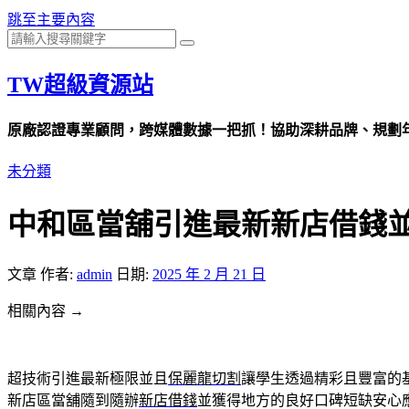
跳至主要內容
TW超級資源站
原廠認證專業顧問，跨媒體數據一把抓！協助深耕品牌、規劃年度
未分類
中和區當舖引進最新新店借錢
文章
作者:
admin
日期:
2025 年 2 月 21 日
相關內容 →
超技術引進最新極限並且
保麗龍切割
讓學生透過精彩且豐富的
新店區當舖隨到隨辦
新店借錢
並獲得地方的良好口碑短缺安心