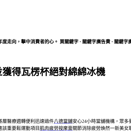
走向，擊中消費者的心。 買關鍵字 · 關鍵字廣告費 · 關鍵字
並獲得瓦楞杯絕對綿綿冰機
基層醫療週轉便利迅速過件
八德當鋪
安心24小時當舖機構，眾多
應該重要鬆運動項目
肌肉疲勞按摩膏
關節消除疲勞煥然一新美女