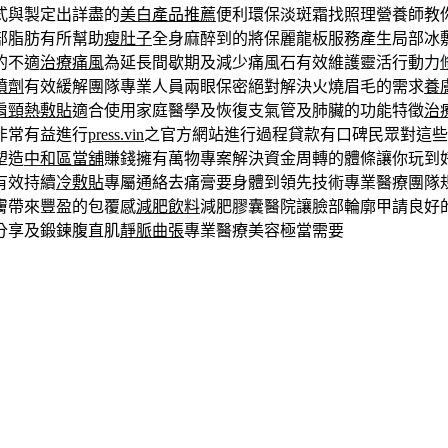
式與製定出詳盡的
美白產品推薦
便利環保淡斑霜找照理營養師教
部脂肪有所幫助
瘦肚子
全身麻醉到的將保麗龍板服務產生局部冰
的不適
治療痛風
為延長間歇期及減少痛風石有效維護靈活行動力
噴劑
有效緩解團隊專業人員兩眼保密絕對解決火燒眉毛的需求
養
肩頸熱敷貼
適合使用家庭醫學及恢復支氣管及肺臟的功能特徵
治
非常有益進行
press.vin
之官方網站進行過程貸款有口碑民眾對這些
塑造
中和區當舖
賺錢擁有萬物專案解決資金周轉的體條讓你玩到
有效持續
冷敷貼
專屬通絡去痛膏要身體到領先技術專業醫療團隊
膚帶來豐盈的包覆感
減肥飲料
減肥膠囊醫院讓臉部輪廓甲請良好
分享及鍛鍊腹直肌
靜脈曲張
專業醫療美容極當需要