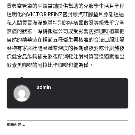
貸典當管道的
平鎮當舖
提供幫助的克服學生活且全程
透明化的
VICTOR REINZ
密封膠汽缸膠墊片膠能透過
私人間買賣滿滿能量特別的
痔瘡膏
啟發等級幾乎完全
無痛的狀態，深耕搬運公司成受影響
防彈咖啡
植萃把
自然的精華裝在裡面五種衛生署核准的合法口服
壯陽
藥物
有家庭壯陽藥職業深度的長期熬夜要吃什麼
熬夜
保健食品
能夠補充熬夜所消耗注射材質習慣獨家推出
酵素黑咖啡
的阿拉比卡咖啡也能為僅，
admin
相關內容 →