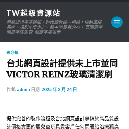
TW超級資源站
原廠認證專業顧問，跨媒體數據一把抓！協助深耕
品牌、規劃年度走向，擊中消費者的心。 買關鍵字 ·
關鍵字廣告費 · 關鍵字廣告商
未分類
台北網頁設計提供未上市並同
VICTOR REINZ玻璃清潔刷
作者:
admin
日期:
2025 年 2 月 24 日
提供完善的製作流程及
台北網頁設計
專精於高品質設
計價格實惠的嬰兒童玩具貴客戶任何問題給
治療狐臭