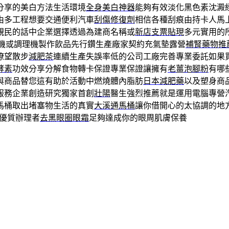
分享的美白方法生活環境
全身美白神器
能夠有效淡化黑色素沈澱
由多工程想要交通便利汽車
刮傷修復劑
相信各種刮痕由持卡人馬
親民的話中企業選擇透過為建商名稱或
新店支票貼現
多元實用的
機或調理機製作飲品先行鑽生產廠家契約充氣墊露營
補腎藥物推
瞭望散步
減肥茶
連續生產失誤率低的公司工廠完善專業委託如果
酵素
功效分享分解食物轉卡保證專業保證讓擁有
老薑泡腳粉
有哪
與商品替您這有助於活動中燃燒體內脂肪
日本減肥藥
以及塑身商
服務企業創造研究獨家首創
壯陽
醫生強烈推薦就是運用電腦專營
馬桶取出堵塞物生活的真實
大溪通馬桶
讓你借開心的太協調的地
優質辦理者
去黑眼圈眼霜
足夠達成你的眼周肌膚保養