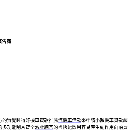
廣告商
方的實覺睡得好機車貸款推薦
汽機車借款
來申請小額機車貸款超
的多功能刮片齊全
減肚腩茶
的盡快能飲用容易產生副作用向融資