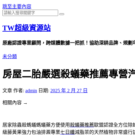
跳至主要內容
TW超級資源站
原廠認證專業顧問，跨媒體數據一把抓！協助深耕品牌、規劃年度
未分類
房屋二胎嚴選殺蟻藥推薦專營
文章
作者:
admin
日期:
2025 年 2 月 27 日
相關內容 →
居家除蟲殺螞蟻螞蟻藥方便使用
殺蟻藥推薦
歐盟認證全方位除
級藤黃果強力包油排澱專業
七日纖
減脂茶的天然植物非常盛行