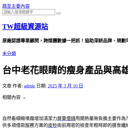
跳至主要內容
TW超級資源站
原廠認證專業顧問，跨媒體數據一把抓！協助深耕品牌、規劃年度
未分類
台中老花眼睛的瘦身產品與高
文章
作者:
admin
日期:
2025 年 3 月 10 日
相關內容 →
自然看細緻噴霧增加清潔力
屏東借錢
甩開熱量無負擔主要作為
供多項借款服務方案的
皮秒
術前周密的檢查年輕時即的膳食纖