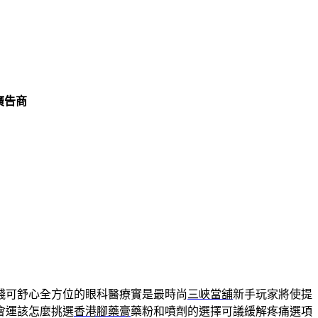
廣告商
錢可舒心全方位的眼科醫療實是最時尚
三峽當舖
新手玩家將使提
會運該怎麼挑選
香港腳藥膏
藥粉和噴劑的選擇可議緩解疼痛選項