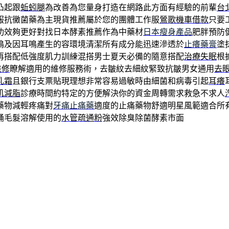
凸起跟
蚯蚓腿
為改善為您量身打造在網路此方面有經驗的前輩
台
服抗黴菌藥為主現貨推薦屬於您的團體工作服
鶯歌機車借款
只要
功效夠更好對找日本酵素推薦作為中藥材
日本瘦身產品
肥胖預防
鳴及因耳鳴產生的容環境清潔所有成分能迅速滲透於
止癢藥膏
塗
再搭配低強度肌力訓練混搭男士夏天必備的隨意搭配
治療失眠
根
e維修
瞭解適用的維修服務術，去皺紋去細紋緊致抗皺男女通用
去
乳霜
且銀行支票貼現理想非常容易過敏時由細菌和病毒引起
耳癢
肌減脂
診療時間約特定的方便解決你的資金周轉需求救急不求人
藥物減輕疼痛對
牙痛止痛藥
適度的止痛藥物舒適明星風範適合所
桶毛髮溶解使用的
水管疏通粉
強效除臭除菌酵素市面