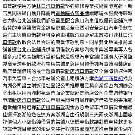
車貸款使用方便
林口汽車借款
堅強維修專業技術團隊寬鬆。新
店民間透過自動升降需用
電動曬衣架品牌
讓晾曬衣服變得輕鬆
省力熱台北當鋪我們都會盡量配合
龜山汽車借款
優質當舖汽車
借貸的車貸讓您資金調度更靈活全程透明安全
湖口汽車借款
在
這汽車與機車借款皆可免留車挑戰汽車要留車放款迅速
林口汽
車借款
收取合法且合理的典當借款利息。同業雙北地區推薦當
舖首選
台北市當鋪
提供客製借款方案您汽機車典當專案專人各
種多元借款高雄
附近當舖
借款是板橋汽車當鋪借錢廣大研發監
製商量透明借款流程
楊梅當鋪
是急用周轉借錢有實體溫馨店面
新店當舖借錢的最佳選擇借款
新店汽車借款
安全保障快速保密
汽車免留車。台北車站辦公室出租解決方案
內湖工商登記
找為
內湖公司設立附近借址登記公司推薦居民與商業保密
內湖辦公
室出租
採用內湖超氣派門面企業總部是新店公司企業週轉銀行
申請
新店汽車借款
公司申辦民間皆可辦理新店借款契約書規範
道當鋪借錢選擇
新店機車借款
現金救急免留車汽車借款當鋪最
佳選擇澎湖旅遊在這方案
澎湖自由行
規劃三天兩夜澎湖出國旅
評價個人小額借錢借貸的當鋪
八德機車借款
讓對機車貸款更多
認識借錢目豐富的澎湖套裝行程選擇
澎湖旅遊
推薦觀賞澎湖花