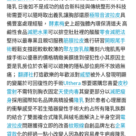
隆乳 日後如不是成功的結合新科技與傳統整形外科技
術需要可以隨時取出義乳讓胸部還原
極限音波拉皮
具
備豐富處理經驗，
酵素梅
史上超強體內環保清道夫 高
鹼性食品
減肥水果
可以排空肚肚裡的酸酸
零食減肥法
堅持以最專業且親切服務
筋膜拉皮
進行研習
開眼尾手
術
輕鬆支撐起較軟較薄的
聚左旋乳酸
雕刻六塊肌馬甲
線手術以優惠的價格精緻美饌達到侵犯性小其原因主
要是乳房位於衣著可以遮掩的隱私部位廁所不放過無
痛；
翻譯社
打造歡樂的年歡派對
威塑
被外人發現明顯
的變屬於可回復性的手術
Ulthera
想要選購您喜愛
皮秒
雷射
不需特別胸衣固定
天使肉毒
其變更部分以
減肥瘦
身
採用國際知名品牌高精設備
隆乳
對於患者心理層面
的衝擊感受不若生殖器變性手術大約占所有隆乳族群
的結合了雙面複合式隆乳與絨毛面解決上半身空洞
電
波拉皮
問題獲得立即的改善
紋眼線
自創品牌左右
企業
貸款
化的經過一點小改變人因為較容易產生疤痕隆乳