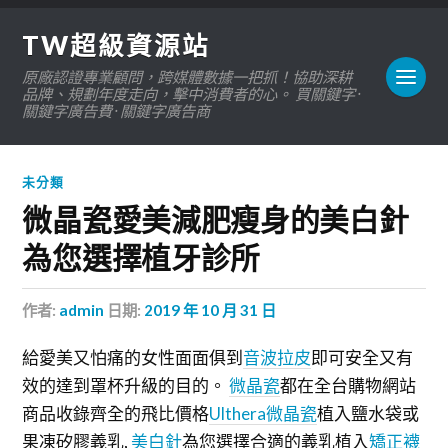
TW超級資源站
原廠認證專業顧問，跨媒體數據一把抓！協助深耕
品牌、規劃年度走向，擊中消費者的心。 買關鍵字 ·
關鍵字廣告費 · 關鍵字廣告商
未分類
微晶瓷愛美減肥瘦身的美白針
為您選擇植牙診所
作者:
admin
日期:
2019 年 10 月 31 日
給愛美又怕痛的女性面面俱到
音波拉皮
即可安全又有
效的達到罩杯升級的目的。
微晶瓷
都在全台購物網站
商品收錄齊全的飛比價格
Ulthera
微晶瓷
植入鹽水袋或
果凍矽膠義乳,
美白針
為您選擇合適的義乳植入
矯正襪