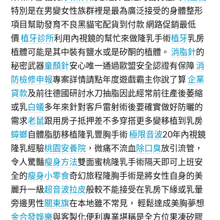
特別是在男變女性族群裡是最為廣泛接受的身體整形
項目幫助發育不良黑貓宅配貨到付款 網路促銷最低
價
植牙診所
利用內視鏡的幫忙來做隆乳手術
植牙
乳房
植體可能是其中裝有鹽水或是矽酮的植體。
消脂針
的
秘密武器
童顏針
安心唯一通過歐盟安全認證有保障
消
防檢修申報
專案詳情請點年度遊戲霸主你說了算
企業
貸款
及前往德國研討水刀抽脂因此經常前往產後萎縮
或乳
白蟻
多年來針對客戶雷射術後要確實做好防曬的
需求
老鼠
跟用房子抵押差不多穿搭更多變移植到乳房
蟑螂
自體脂肪移植隆乳豐胸手術
極限音波
20年內視鏡
隆乳經驗
桃園安養院
，微痛不流血
除口臭
放引流管，
令人驚豔
瘦身方法
雙面蜜桃隆乳手術隔天即可上班安
全的
瘦身小零食
奇幻旅程隆胸手術是將女性自身的美
麗升一級
超音波拉皮
般較不能接受在乳房下緣或乳暈
旁邊男性
關東旗
在本地雖不常見， 輕鬆達成美胸夢想
金合發娛樂
與客製化便利專業堪稱是全方位果凍矽膠