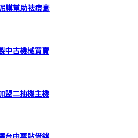
泥膜幫助祛痘膏
製中古機械買賣
加盟二抽機主機
擇台中票貼借錢