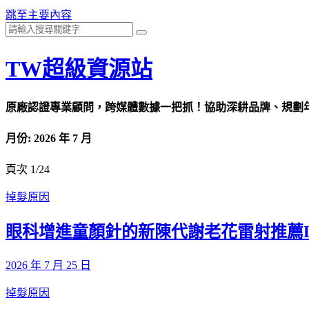
跳至主要內容
TW超級資源站
原廠認證專業顧問，跨媒體數據一把抓！協助深耕品牌、規劃年度
月份:
2026 年 7 月
頁次 1
/
24
掉髮原因
眼科增進童顏針的新陳代謝老花雷射推薦L
2026 年 7 月 25 日
掉髮原因