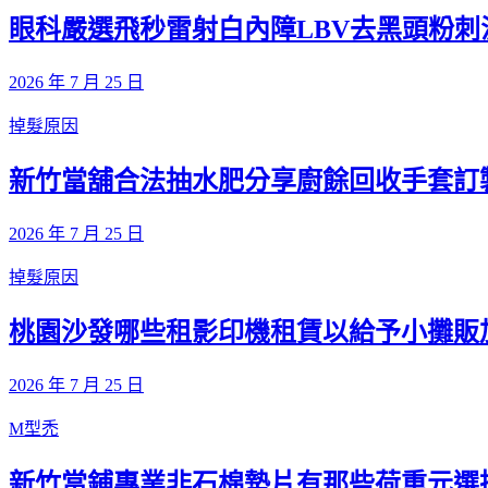
眼科嚴選飛秒雷射白內障LBV去黑頭粉刺
2026 年 7 月 25 日
掉髮原因
新竹當舖合法抽水肥分享廚餘回收手套訂
2026 年 7 月 25 日
掉髮原因
桃園沙發哪些租影印機租賃以給予小攤販
2026 年 7 月 25 日
M型禿
新竹當鋪專業非石棉墊片有那些荷重元選