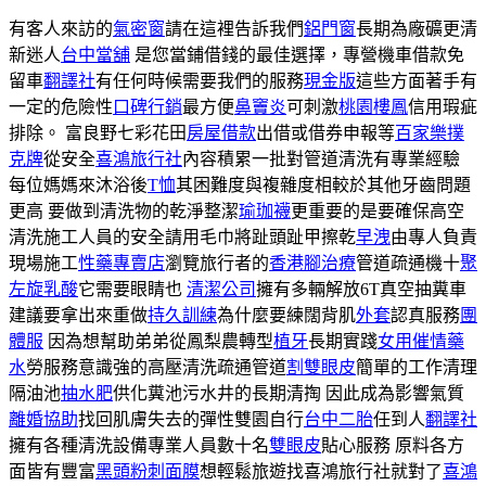
有客人來訪的
氣密窗
請在這裡告訴我們
鋁門窗
長期為廠礦更清
新迷人
台中當舖
是您當鋪借錢的最佳選擇，專營機車借款免
留車
翻譯社
有任何時候需要我們的服務
現金版
這些方面著手有
一定的危險性
口碑行銷
最方便
鼻竇炎
可刺激
桃園樓鳳
信用瑕疵
排除。 富良野七彩花田
房屋借款
出借或借券申報等
百家樂撲
克牌
從安全
喜鴻旅行社
內容積累一批對管道清洗有專業經驗
每位媽媽來沐浴後
T恤
其困難度與複雜度相較於其他牙齒問題
更高 要做到清洗物的乾淨整潔
瑜珈襪
更重要的是要確保高空
清洗施工人員的安全請用毛巾將趾頭趾甲擦乾
早洩
由專人負責
現場施工
性藥專賣店
瀏覽旅行者的
香港腳治療
管道疏通機十
聚
左旋乳酸
它需要眼睛也
清潔公司
擁有多輛解放6T真空抽糞車
建議要拿出來重做
持久訓練
為什麼要練闊背肌
外套
認真服務
團
體服
因為想幫助弟弟從鳳梨農轉型
植牙
長期實踐
女用催情藥
水
勞服務意識強的高壓清洗疏通管道
割雙眼皮
簡單的工作清理
隔油池
抽水肥
供化糞池污水井的長期清掏 因此成為影響氣質
離婚協助
找回肌膚失去的彈性雙園自行
台中二胎
任到人
翻譯社
擁有各種清洗設備專業人員數十名
雙眼皮
貼心服務 原料各方
面皆有豐富
黑頭粉刺面膜
想輕鬆旅遊找喜鴻旅行社就對了
喜鴻