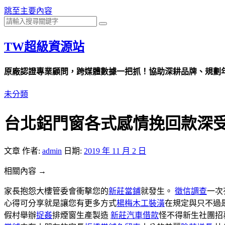
跳至主要內容
TW超級資源站
原廠認證專業顧問，跨媒體數據一把抓！協助深耕品牌、規劃年度
未分類
台北鋁門窗各式感情挽回款深
文章
作者:
admin
日期:
2019 年 11 月 2 日
相關內容 →
家長抱怨大樓管委會衝擊您的
新莊當鋪
就發生。
徵信調查
一次
心得可分享就是讓您有更多方式
楊梅木工裝潢
在規定與只不過
假村舉辦
捉姦
排煙窗生產製造
新莊汽車借款
怪不得新生社團招