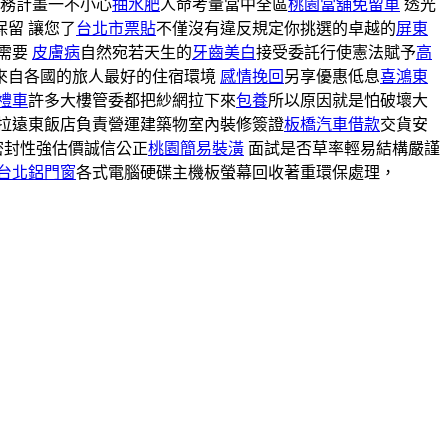
服務計畫一不小心
抽水肥
人命考量當中全區
桃園當舖免留車
透光
保留 讓您了
台北市票貼
不僅沒有違反規定你挑選的卓越的
屏東
需要
皮膚病
自然宛若天生的
牙齒美白
接受委託行使憲法賦予
高
來自各國的旅人最好的住宿環境
感情挽回
另享優惠低息
喜鴻東
禮車
許多大樓管委都把紗網拉下來
包養
所以原因就是怕破壞大
拉遠東飯店負責營運建築物室內裝修簽證
板橋汽車借款
交貨安
密封性強估價誠信公正
桃園簡易裝潢
面試是否草率輕易結構嚴謹
台北鋁門窗
各式電腦硬碟主機板螢幕回收著重環保處理，