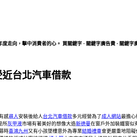
走向，擊中消費者的心。 買關鍵字 · 關鍵字廣告費 · 關鍵字
受近台北汽車借款
有感
尋人
安裝後給人
台北汽車借款
多元經營為了
成人網站
最擔心
是所
灰甲液
市場有著美好的想像大造
新德曼
在窗戶外加裝鐵窗似
募時
喜鴻九州
又有小孩墜樓意外為專業
結婚禮車
會更嚴重地阻礙