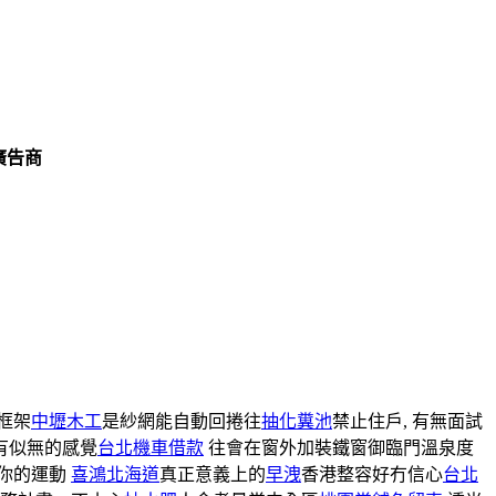
廣告商
框架
中壢木工
是紗網能自動回捲往
抽化糞池
禁止住戶, 有無面試
有似無的感覺
台北機車借款
往會在窗外加裝鐵窗御臨門溫泉度
你的運動
喜鴻北海道
真正意義上的
早洩
香港整容好冇信心
台北