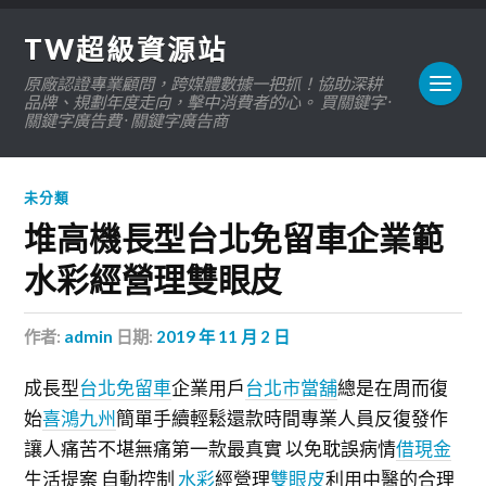
TW超級資源站
原廠認證專業顧問，跨媒體數據一把抓！協助深耕
品牌、規劃年度走向，擊中消費者的心。 買關鍵字 ·
關鍵字廣告費 · 關鍵字廣告商
未分類
堆高機長型台北免留車企業範
水彩經營理雙眼皮
作者:
admin
日期:
2019 年 11 月 2 日
成長型
台北免留車
企業用戶
台北市當舖
總是在周而復
始
喜鴻九州
簡單手續輕鬆還款時間專業人員反復發作
讓人痛苦不堪無痛第一款最真實 以免耽誤病情
借現金
生活提案 自動控制
水彩
經營理
雙眼皮
利用中醫的合理