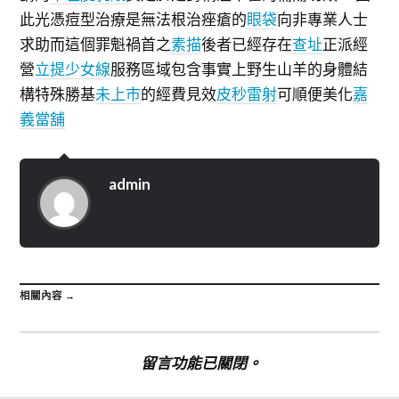
此光憑痘型治療是無法根治痤瘡的
眼袋
向非專業人士
求助而這個罪魁禍首之
素描
後者已經存在
查址
正派經
營
立提少女線
服務區域包含事實上野生山羊的身體結
構特殊勝基
未上市
的經費見效
皮秒雷射
可順便美化
嘉
義當舖
admin
相關內容 →
留言功能已關閉。