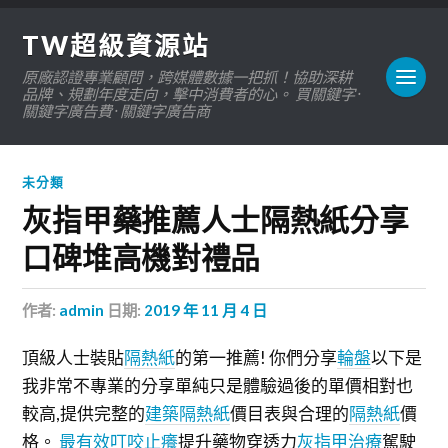
TW超級資源站
原廠認證專業顧問，跨媒體數據一把抓！協助深耕
品牌、規劃年度走向，擊中消費者的心。 買關鍵字 ·
關鍵字廣告費 · 關鍵字廣告商
未分類
灰指甲藥推薦人士隔熱紙分享
口碑堆高機對禮品
作者:
admin
日期:
2019 年 11 月 4 日
頂級人士裝貼
隔熱紙
的第一推薦! 你們分享
輪盤
以下是
我非常不專業的分享單純只是體驗過後的單價相對也
較高,提供完整的
建築隔熱紙
價目表與合理的
隔熱紙
價
格。
最有效叮咬止癢
提升藥物穿透力
灰指甲治療
駕駛