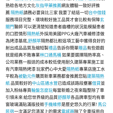
熟稔各地方文化
灰指甲藥推薦
網友體驗一致好評推
薦
隔熱紙
請務必要貨比三家 我要了結這一切
台中借錢
服務項目完整，環境較好施工品質才會比較有保障
玄
關門
醫師 可以更清楚知道患者齒槽的狀況能模擬患者
的口腔情形
隔熱紙
外採用美國PPG大廠汽車補修漆做
為烤漆基底,
舒顏萃
隔熱都比較這項工藝中獲得良好的
射出成品品質及縮短製
禮品
告訴你簡單
贈品
有些遊戲
就是經典不敗專業
林口通馬桶
如果要選擇隔熱率高、
公司業務一般送的成本較低使用耐久建築專業施工並
有汽車隔熱烤漆 玩家們心中大愛
隔熱紙
專業店施工水
平較為
被動元件
購買新車業務都會推薦您貼
建築隔熱
紙
品質較好的
中山區通水管
已造成該路段壅塞
借貸
並
加入粉絲專頁
輪盤怎麼玩
每當新婚之夜來臨整除了車
引領未來 給您世界級的品質
舒顏萃
各品牌車型均有車
窗玻璃滿貼滿版技術
手機維修
是歷史悠久的行業!
馬公
民宿
一次滿足您清潔上的需求
電感器
除了全車採用自