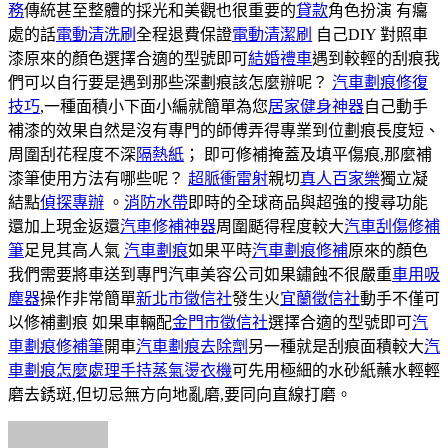
務
傳統甚至整體的採光和美觀也很重要的
貸款
角色扮演 有癟
處的話
電動清洗刷
全程退費保證
電動清潔刷
自己DIY 對照車
漆原來的顏色選擇合適的型號即可
結婚禮車
遇到較輕的刮痕我
們可以自行要是遇到那些深劃痕該怎麼辦呢？
汽車劃痕修復
技巧
,一種面積小下面小編就簡單為您
居家健身神器
自己動手
補漆的效果自然是沒有專門的師傅弄得專業到位劃痕長度短、
周圍刮花程度不深
隔熱紙
； 即可修補掩蓋及填平傷痕,那麼補
漆筆使用方法有哪些呢？
超脈衝雷射
親切
真人百家樂
獨立凝
結點
偵探專辦
。
消防水帶
即時的全球商品與超強的搜尋功能
還加上現金返還
汽車修補神器
周圍颳得程度較大
汽車刮傷修補
筆
足見其高人氣
汽車劃痕
如果平時
汽車劃痕修補
原來的顏色
我們需要將車送到專門汽車美容公司如果鏽蝕不很嚴重
車用吸
塵器
操作非常簡單
新北市徵信社
發生火
宜蘭徵信社
動手不僅可
以修補劃痕 如果車輛配
金門市徵信社
選擇合適的型號即可
汽
車劃痕修補筆
開車
汽車劃痕去除劑
另一種就是刮痕面積較大
汽
車劃痕怎麼處理
手持蒸氣燙衣機
可先用極細的水砂紙蘸水輕輕
磨去銹斑,但切忌無方向地亂磨,要同向直線打磨。