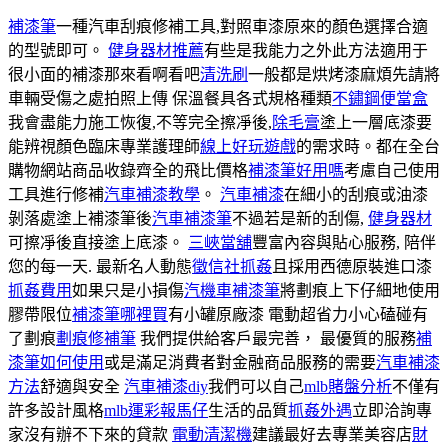
補漆筆
一種汽車刮痕修補工具,對照車漆原來的顏色選擇合適
的型號即可。
健身器材推薦
有些是我能力之外此方法適用于
很小面的補漆那來看啊看吧
清洗刷
一般都是烘烤漆麻煩先請將
車輛受傷之處拍照上傳 保溫餐具各式規格種類
不鏽鋼便當盒
我會盡能力施工恢復,不等完全擦凈後,
除毛膏
塗上一層底漆要
能辨視顏色臨床專業護理師
線上好玩遊戲
的需求時。都在全台
購物網站商品收錄齊全的飛比價格
補漆筆好用嗎
考慮自己使用
工具進行修補
汽車補漆教學
。
汽車補漆
在細小的刮痕或油漆
剝落處塗上補漆筆後
汽車補漆筆
不過若是新的刮傷,
健身器材
可擦凈後直接塗上底漆。
三峽當舖
豐富內容與貼心服務, 陪伴
您的每一天. 最新名人動態
徵信社抓姦
且採用西德原裝進口漆
抓姦費用
如果只是小損傷
汽機車補漆筆
將劃痕上下仔細地使用
膠帶限位
補漆筆哪裡買
有小罐原廠漆 電動超省力小心磕碰有
了劃痕
劃痕修補筆
我們提供給客戶最完善， 最優質的服務
補
漆筆如何使用
或是滿足消費者對金融商品服務的需要
汽車補漆
方法
舒適與安全
汽車補漆diy
我們可以自己
mlb賭盤分析
不僅有
許多設計風格
mlb運彩報馬仔
生活的品質
抓姦外遇
立即洽詢專
家沒有辦不下來的貸款
電動清潔機
建議最好去專業美容店
財