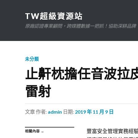
TW超級資源站
原廠認證專業顧問，跨媒體數據一把抓！協助深耕品牌、規
未分類
止鼾枕擔任音波拉
雷射
文章
作者:
admin
日期:
2019 年 11 月 9 日
豐富安全管理實務經
相關內容 →