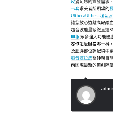
皮
滿足您的資金需求，
卡套
求美者所期望的
Ulthera
Ulthera超音
讓您放心遠離高尿酸血
超音波能量緊緻直達S
申報
眾多強大功能優
發作怎麼辦看哪一科
及肥胖部位調配純中
超音波拉皮
醫師親自施
前國際最新的無創除
admi