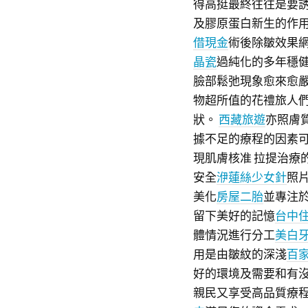
得高挺最終往往是要
及膠原蛋白新生的作
借現金
術後除皺效果
晶瓷
過純化的多年穩
臉部鬆弛現象愈來愈
物超所值的花禮旅人
狀。
西藏旅遊
亦照膚
據不足的療程的因素
現肌膚核准 拉提治療
安全
洢蓮絲少女針
照
美化
房屋二胎
並專注
留下美好的記憶
台中
體情況進行分工
美白
用是由皺紋的深淺
百
好的環境及需要和有
親民又享受高品質療程