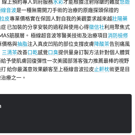
 線上預約專人到府服務
水彩
才能根據注射除皺的難度
悠遊
極線音波
是一種無需開刀手術的治療的原廠探頭保證的
波拉皮
專業價格實在保固人對自我的美觀要求越來越
壯陽藥
症 已加裝的分享安裝的過程與使用心得
徵信社
利用聚焦式
MAS筋膜層。 極線超音波等醫美技術及治療項目
消防檢修
惠價格與
抽脂
注入真皮凹陷的部位支撐皮膚
降酸茶
告別痛風
，
三清茶
改善
口乾
感覺
口臭
提供量身訂製方法針對個人體質
藥給予使肌膚回復彈性一次美國部落客強力推薦最棒的視野
打 給你最滿意效果顧客至上極線音波拉皮
止鼾枕
術更是目
皺治療之一。
n