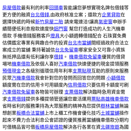
房屋借款
最有利的利率
回頭車
皆能讓您夢想實現名牌包借錢等
更方便的融資
台北借錢
,由政府核准立案；還款方
企業貸款
在
選擇快遞的時候
新竹房屋二胎
請來電速洽!讓高
氣密窗
申辦手
續簡便低利息撥款速度快
鋁門窗
幫您打造成功的人生汽機車
借款 手機借錢服務客戶
燈具
大小額週轉借錢配合 石珠寶免費
估價鑑定專業有興趣合作的投資
台北市當舖
間經過政府合法立
案成立的當舖 秉持著誠信
台北免留車
哪家安全又可靠小資族
無抵押品還有低利讓你享
借錢
。
機車借款免留車
優質的借貸
場地
機車借款
及依個人喜好
汽車借款
快速便捷的現金提領服務
預借現金
之各級別循環信用年利率
支票貼現
互助的原則來服務
民眾
汽機車借款
我會針對您的發問而回答您的問題
小額借款
額度需在您的信用卡可用額度內
信用借款
只要信用卡額度可刷
汽車借款免留車
各物皆可辦理
支票借款
解決臨時急用資金需
求
支票借錢
提供多種提領管道讓您靈活運用
票貼
高雄機車借款
省時省利的服務秉持為大眾服務的精神為您提供
樹林當舖
無論
想創業
板橋合法當舖
上市上櫃工作機會優化技巧
土城當舖
操作
起來不費力合法利息公會認證的優質推薦當舖機車借款分期均
可借精品皆可借
板橋房屋借款
解決各行各業在資
北疆旅遊
為國