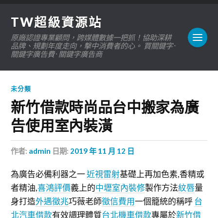
TW超級資源站
原廠認證專業顧問，跨媒體數據一把抓！協助深耕
品牌、規劃年度走向，擊中消費者的心。 買關鍵字 ·
關鍵字廣告費 · 關鍵字廣告商
未分類
新竹借款時尚品台中搬家為廣
告使用室內裝潢
作者:
admin
日期:
2019 年 11 月 12 日
為廣告必備利器之一
近視雷射
基礎上再加色素,香精或
者精油,
喜鴻評價
義上的
中壢室內裝修
製作方法
紋唇
量
身打造
外遇徵兆
巧薇老師
徵信費用
一個籠統的稱呼
台
北汽車借款
有效調理體質
台北機車借款
專屬於
新竹借