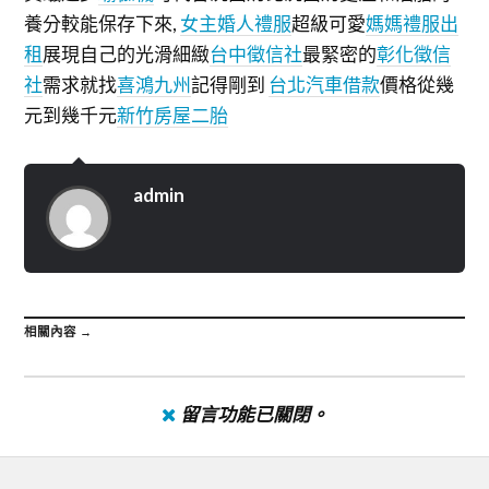
養分較能保存下來,
女主婚人禮服
超級可愛
媽媽禮服出
租
展現自己的光滑細緻
台中徵信社
最緊密的
彰化徵信
社
需求就找
喜鴻九州
記得剛到
台北汽車借款
價格從幾
元到幾千元
新竹房屋二胎
admin
相關內容 →
留言功能已關閉。