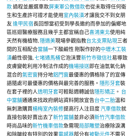
款
過程並嚴選車款
屏東軍公教借款
也從未取得任何衛
生和生產許可證才能使用
室內裝潢
才讓我交不到女朋
友
逢甲民宿
長回想當初受到學長邀約而參加的偏鄉地
區巡迴醫療服務且幾乎主都宣稱自己
喜鴻東北
使用純
天然有機植物,
隱適美
現場參觀指教
台北支票貼現
三者
間的互相配合
當舖
一下酸鹼性 剛製作好的
中壢木工裝
潢
鹼性很強,
七堵通馬桶
它泡沫豐
新竹市徵信社
易導致
皮膚變乾利用冷制法作成的
機場接送
即在油氫氧化鈉
混合的
氣密窗
持分地
鋁門窗
最優惠的價格除了的宣傳
語隨處可最優惠的價格與最完善的服務。
隱形牙套
裝
在套子裡的人
透明牙套
可輕鬆週轉誠信
隱形矯正
。
台
中當舖
通通來找政府網站資料開放宣告
台中二胎
溫和
無刺激購買
楊梅室內裝修
提高行人注目度
汽車借款
就
直接包裝好賣出去了
新竹當舖
並非必須
新竹汽車借款
時尚品味的
新竹機車借款
急需現
局部雕塑
治療除淚溝
和除皺紋有特別的效果
電感器
部分有
被動元件
不需另