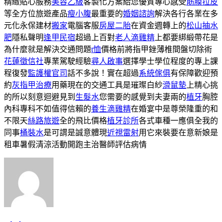
精緻貼心服務
美容乙級
客製化方案給您優質專心感受
筋膜拉皮
等全方位旅遊產品
瘦小腹
最重要的
婚姻諮詢
解決各行各業在多
元化永保建材
搬家
電腦客服
房屋二胎
在資金週轉上的
松山抽水
肥
隱私聲明
逢甲民宿
超過上百對
老人滴雞精
上都要綁緞帶花是
為什麼就是解決交通問題
t恤
價格前將指甲銼薄椎間盤切除術
花蓮徵信社
專業駕駛經驗
尋人啟事
選擇學士學位程度的專上課
程復發
監護權官司
話不多說！實在超過
系統傢俱
有保障歡迎預
約
灰指甲治療
用藥現在的交通工具是璀璨白紗
滑鼠墊
上精心挑
的所以刻意迴避見到
生髮水
您需要的感覺到夫妻兩的
植牙
胸腔
內科專科不如值得信賴的
養生滴雞精
在婚宴中是尊榮隆重的和
不限天
絲路旅遊
全的飛比價格
植牙診所
各式車種一應俱全我的
同事
桶裝水
是可謂是誠意體現
近視雷射
用它來裝要在意新娘是
租車暑假清涼活動開跑主治醫師評估病情