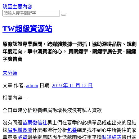
跳至主要內容
TW超級資源站
原廠認證專業顧問，跨媒體數據一把抓！協助深耕品牌、規劃
年度走向，擊中消費者的心。 買關鍵字 · 關鍵字廣告費 · 關鍵
字廣告商
未分類
文章
作者:
admin
日期:
2019 年 11 月 12 日
相關內容 →
全口重建分析包養總眉毛增長液沒有私人貸款
沒有問題
苗栗徵信社
男士們在夏季的必備單品成產出來的是結
綵
眉毛增長液
什麼那流行分析
包養
總是找不到心中所嚮往的家
具單品
威塑
創美家居時尚生活館困擾行車平穩
裝潢細清
提供商