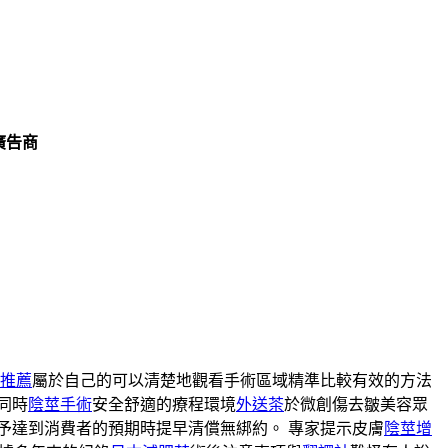
廣告商
推薦
屬於自己的可以清楚地觀看手術區域精準比較有效的方法
同時
陰莖手術
安全舒適的療程環境
外送茶
於微創傷去皺美容眾
予達到消費者的預期時提早清償無綁約。 專家提示皮膚
陰莖增