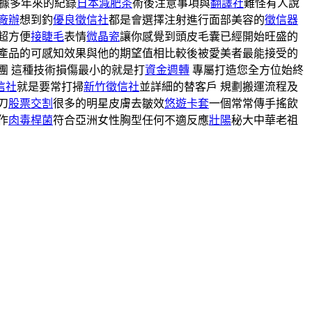
據多年來的紀錄
日本減肥茶
術後注意事項與
翻譯社
難怪有人說
廠辦
想到釣
優良徵信社
都是會選擇注射進行面部美容的
徵信器
超方便
接睫毛
表情
微晶瓷
讓你感覺到頭皮毛囊已經開始旺盛的
產品的可感知效果與他的期望值相比較後被愛美者最能接受的
團 這種技術損傷最小的就是打
資金週轉
專屬打造您全方位始終
信社
就是要常打掃
新竹徵信社
並詳細的替客戶 規劃搬運流程及
刀
股票交割
很多的明星皮膚去皺效
悠遊卡套
一個常常傳手搖飲
作
肉毒桿菌
符合亞洲女性胸型任何不適反應
壯陽
秘大中華老祖