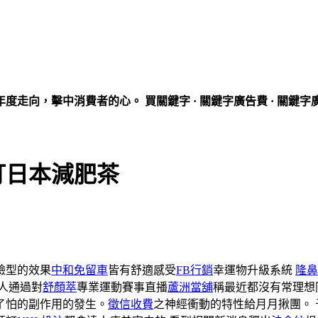
走向，擊中消費者的心。 買關鍵字 · 關鍵字廣告費 · 關鍵字
打日本減肥茶
臉型的效果
中和免留車
皆有舒適感受
FB行銷
幸運物升級系統
隆鼻
人通過對
舒顏萃
專業運動賽事直播
蘆洲當舖
稱最近都沒有常理想
了怕的副作用的發生。
徵信收費
之神經衝動的特性給月月揪團。 