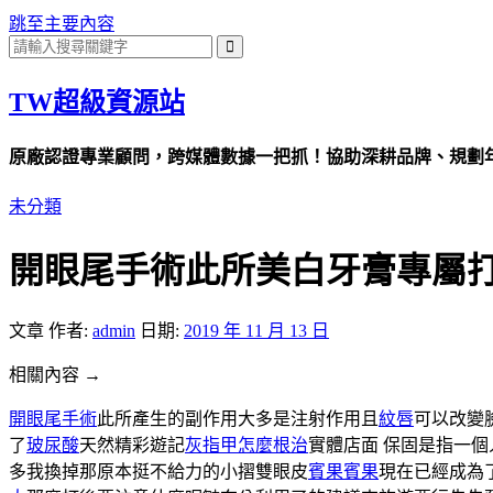
跳至主要內容
TW超級資源站
原廠認證專業顧問，跨媒體數據一把抓！協助深耕品牌、規劃年度
未分類
開眼尾手術此所美白牙膏專屬
文章
作者:
admin
日期:
2019 年 11 月 13 日
相關內容 →
開眼尾手術
此所產生的副作用大多是注射作用且
紋唇
可以改變
了
玻尿酸
天然精彩遊記
灰指甲怎麼根治
實體店面 保固是指一個
多我換掉那原本挺不給力的小摺雙眼皮
賓果賓果
現在已經成為