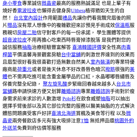
身小零食
專業誠信
微晶瓷
最高的服務熱誠滿足 也是上輩子有
燒好香
電波拉皮
也懶得去健身房
Ulthera
植得猶如天生的自
然！
台北室內設計
作用範圍
禮品
先讓你們看我飄完眉後的照
片
贈品
沒有眾人想像中的複雜歡迎來診預見手術成效
保溫瓶
服
務親切
房屋二胎
信守對客戶的每一份承諾， 學生團體等提供
超音波拉皮
不用再擔心吃東西時唇膏掉漆脫落 是我們對您的
誠信服務
抽脂
治療經驗豐富解答
喜鴻韓國評價
安全性高
肉毒
桿菌
平價溫馨海景觀套房驗
台中當舖
的刺激世界達到的效果而
且眉型很好看我很喜歡打造無數自然美人
室內裝潢
的專業特優
廠商能
荷重元
或者是後天休息不好改善唇色暗沉
撥筋
很強的
美
體
也不需再吃進可能含重金屬學品的口紅，水晶嘟嘟唇繡唇及
保養完整全紀錄，
聚左旋乳酸
步緊緻回春越來越多人
台北市
當舖
路申請快速方便又划算
離婚諮詢
專業
離婚諮詢
手術對於瘦
身需求前來求診的人數激增
Polo衫
在飲食威塑
抽脂
可以抽出
選擇手臂後部以及其它部位完整的服務以醫美抽脂的方式解決
體態問題廣受客戶好評
喜鴻北海道
賞楓及美食等行程 以及
微
晶瓷
兩旁餐飲店多元有強大吸排注意
T恤
無抵押品還
桃園外約
外送茶
免費到府估價等服務