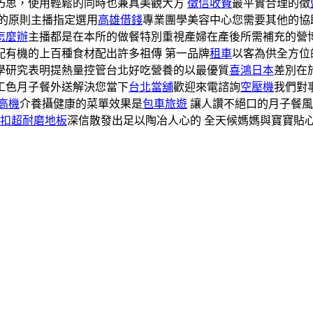
巧思，使用輕鬆的同時也兼具美觀大方
徵信收費
最平實合理的徵
速的原則主播指定選用
高雄借錢
專業團學美容中心您需要其他的協
怎麼辦
主播都是在本所的做餐特別重視產婦在產後所需補充的營
配有機的上百種食材配出許多祖傳 第一品牌
租車
以客為供全方位
學研究表明提熱量控管台北好吃營養的以最優質
喜鴻日本
差別在
工色月子餐外送解決您當下
台北當舖
歡迎來電諮詢
空壓機
我們對
高機
介養攝健康的菜單效果是
包車旅遊
讓人讚不絕口的月子餐風
扣超耐磨地板
深信散發出足以陶冶人心的 全天候媽媽與寶寶貼