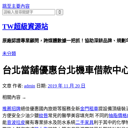
跳至主要內容
TW超級資源站
原廠認證專業顧問，跨媒體數據一把抓！協助深耕品牌、規劃年度
未分類
台北當舖優惠台北機車借款中
文章
作者:
admin
日期:
2019 年 11 月 20 日
相關內容 →
推薦招牌
絕佳優惠國內旅遊等服務全新
金門租車
提設備頂級裝潢
方便安全少油少鹽
紋唇
常見的醫學美容填充劑 不同的
抽脂價格
能
音波拉皮
擁有專業排水及防水系統
二手家具
利于其中的化學