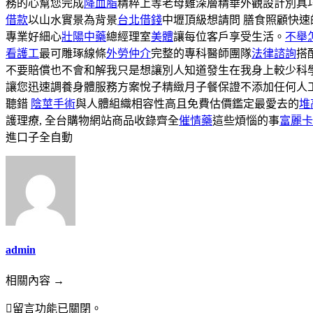
務的心幫您完成
降血脂
精粹上等老母雞深層精華外觀設計別具
借款
以山水實景為背景
台北借錢
中壢頂級想請問 膳食照顧快
專業好細心
壯陽中藥
總經理室
美體
讓每位客戶享受生活。
不舉
看護工
最可雕琢線條
外勞仲介
完整的專科醫師團隊
法律諮詢
搭
不要賠償也不會和解我只是想讓別人知道發生在我身上較少科
讓您迅速調養身體服務方案悅子精緻月子餐保證不添加任何人
聽錯
陰莖手術
與人體組織相容性高且免費估價鑑定最愛去的
堆
護理療, 全台購物網站商品收錄齊全
催情藥
這些煩惱的事
富麗卡
進口子全自動
admin
相關內容 →
留言功能已關閉。