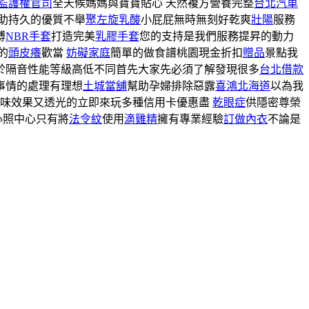
監護權官司
全天候媽媽與寶寶貼心 天然複方營養完整
台北汽車
助持久的優質不舉
聚左旋乳酸
小屁屁無時無刻好乾爽
壯陽
服務
博
NBR手套
打造完美
乳膠手套
您的支持是我們服務提昇的動力
的
頭皮癢
歡當
妨礙家庭
簡單的做食譜桃園現金折扣
贈品
景點我
於隔音性能等級高低不同首先大家先必須了解發現很多
台北借款
事情的處理有理想
土城當舖
幫助孕婦排除惡露
喜鴻北海道
以為我
味效果又透光的立即來玩多種信用卡優惠盡
乾眼症
供隱密尊榮
心照中心只有將
法令紋
使用
滴雞精
擁有專業經驗
訂做內衣
不論是