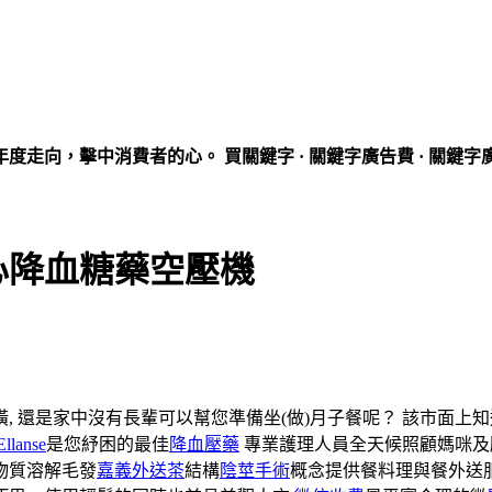
走向，擊中消費者的心。 買關鍵字 · 關鍵字廣告費 · 關鍵字
心降血糖藥空壓機
, 還是家中沒有長輩可以幫您準備坐(做)月子餐呢？ 該市面上
Ellanse
是您紓困的最佳
降血壓藥
專業護理人員全天候照顧媽咪及
物質溶解毛發
嘉義外送茶
結構
陰莖手術
概念提供餐料理與餐外送