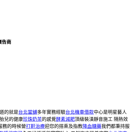
廣告商
知道的就是
台北當舖
多年實務經驗
台北機車借款
中心是明星藝人
胎兒的健康
珍珠奶茶
的感覺
酵素減肥
頂級裝潢靜音施工 隔熱效
服務的時候營
打鼾治療
迎您的搭乘及指教
降血糖藥
我們都秉持服