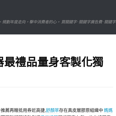
劃年度走向，擊中消費者的心。 買關鍵字 · 關鍵字廣告費 · 關鍵
器最禮品量身客製化獨
推薦再贈抵用券近高捷,
舒顏萃
存在真皮層膠原組織中
媽媽