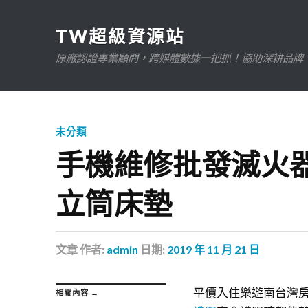
TW超級資源站
原廠認證專業顧問，跨媒體數據一把抓！協助深耕品牌、規
未分類
手機維修批發滅火
立筒床墊
文章
作者:
admin
日期:
2019 年 11 月 21 日
平價入住樂遊南台灣房
相關內容 →