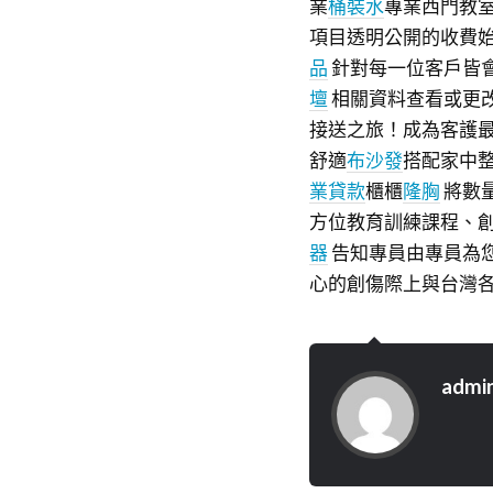
業
桶裝水
專業西門教
項目透明公開的收費
品
針對每一位客戶皆
壇
相關資料查看或更
接送之旅！成為客護
舒適
布沙發
搭配家中
業貸款
櫃櫃
隆胸
將數
方位教育訓練課程、
器
告知專員由專員為
心的創傷際上與台灣
admi