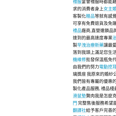
禮服
宴會禮服時都能
求的消費者身上
女主
客製化
贈品
等就有感
可享有免費退貨及免
禮品
廠商,直營連鎖品
達到的最高速度專業
製
早洩治療新藥
讓最
落到我頭上滿足您生
機維修
批發保溫瓶免
由我們的努力
電動挖
璃獎座 我原來的婚紗
我們皆有專屬的優惠
製化產品服務, 禮品
滑鼠墊
贅肉我是怎麼
門
完整售後服務希望
翻譯社
給予客戶完善