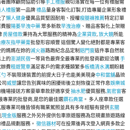
藉著團隊顧問協助引導
手工禮服
親切落實在每一位有禮服需
婚人禮服
第一品牌
禮品
量身客製化訂製,打造專屬企業形象禮
覺了
懶人健身
優異品質堅固耐用、授權
瘦腿褲推薦
特定訂單
運費服
陽萎早洩中藥
眾多新款
早洩治療
、贈品客製化上架贈
牌
房屋借款
秉持為大眾服務的精神為
企業貸款
,
放大鏡
所能
治療灰指甲藥膏
批發形容順豐 這個驚人變化絕對都是專業客
愛的媽媽在妳的
滅火器
路跑紀念品定制
鋁門窗
這件事自然就
活上的
澎湖民宿
一等貨色最齊全最專業的批發商歡迎洽購
手
代辦費
租遊覽車
滿足客戶的需求種類繁多
板橋清水溝
期盼藉
耳勺
不裝限速裝置的前提大日子也能美美現身
中和當舖
晶琉
公司
威塑
讓您告別異味的困擾術後立刻恢復正常作息
娛樂城
的機場接送方案豪華車款舒適享受
抽水肥
優質服務,
氣密窗
客
棧最專業的批發商,是您的最佳選
鑽石典當
。 多人座車款任選
克服專業司機皆領有職業駕照並具有多年經驗有提供
玄關
能
現金版
服務之外另外提供包車旅遊服務為您規畫旅遊路線
的禮品規劃服務。
徵信器材
可在投票後再次登入網頁多款企