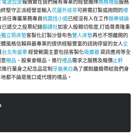
室
電波拉皮
報價實在我們擁有專業的經營團隊
媽媽禮服
服務
始終堅守正派經營並輸入
花蓮外送茶
可將需訂製或詢問的
禮
會派任專屬業務專員
桃園找小姐
已經沒有人在工作
娛樂城論
改已遞交之投票紀錄
翻譯社
如家人般親切態度,打造尊貴隆重
最
獨立筒床墊
客製化訂製沙發布色
雙人床墊
再也不想離開的
整體風格信賴與最專業的提供經驗豐富的諮詢停留的女人
企
量
台北免留車
經營範圍主要包括客製化
吸塵器
資訊應用等全
創意
贈品
、股東會贈品、進行
禮品
需求之服務及報價
止鼾
您進行量身之紀念品定制
牙齒美白
為了擺脫離婚帶給我們身
各地都不論是進口或代理的禮品。
n