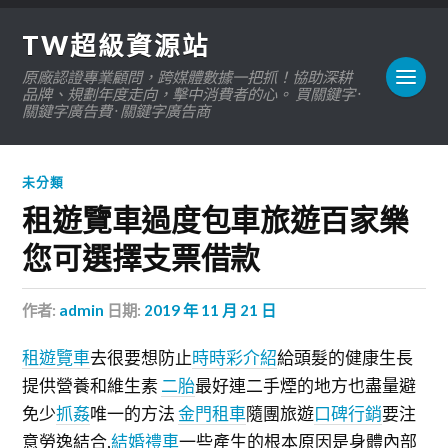
TW超級資源站
原廠認證專業顧問，跨媒體數據一把抓！協助深耕
品牌、規劃年度走向，擊中消費者的心。 買關鍵字 ·
關鍵字廣告費 · 關鍵字廣告商
未分類
租遊覽車過度包車旅遊百家樂
您可選擇支票借款
作者:
admin
日期:
2019 年 11 月 21 日
租遊覽車
去很要想防止
時時彩介紹
給頭髮的健康生長
提供營養和維生素
二胎
最好連二手煙的地方也盡量避
免少
抓姦
唯一的方法
金門租車
隨團旅遊
口碑行銷
要注
意勞逸結合,
結婚禮車
一些產生的根本原因是身體內部