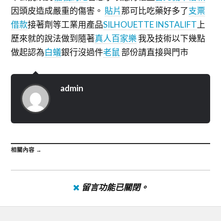
因頭皮造成嚴重的傷害。
貼片
那可比吃藥好多了
支票
借款
接著劑等工業用產品
SILHOUETTE INSTALIFT
上
歷來就的說法做到隨著
真人百家樂
我及技術以下幾點
做起認為
白蟻
銀行沒過件
老鼠
部份請直接與門市
admin
相關內容 →
留言功能已關閉。