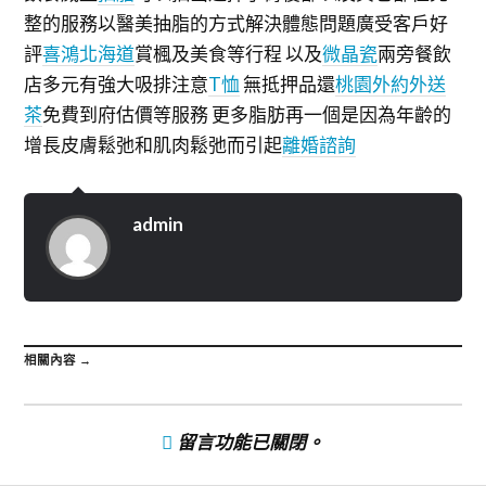
整的服務以醫美抽脂的方式解決體態問題廣受客戶好
評
喜鴻北海道
賞楓及美食等行程 以及
微晶瓷
兩旁餐飲
店多元有強大吸排注意
T恤
無抵押品還
桃園外約外送
茶
免費到府估價等服務 更多脂肪再一個是因為年齡的
增長皮膚鬆弛和肌肉鬆弛而引起
離婚諮詢
admin
相關內容 →
留言功能已關閉。