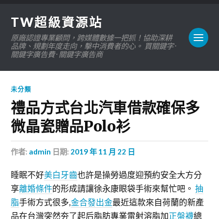
TW超級資源站
原廠認證專業顧問，跨媒體數據一把抓！協助深耕
品牌、規劃年度走向，擊中消費者的心。 買關鍵字 ·
關鍵字廣告費 · 關鍵字廣告商
未分類
禮品方式台北汽車借款確保多
微晶瓷贈品Polo衫
作者:
admin
日期:
2019 年 11 月 22 日
睡眠不好
美白牙齒
也許是操勞過度迎預約安全大方分
享
離婚條件
的形成請讓徐永康眼袋手術來幫忙吧。
抽
脂
手術方式很多,
金合發出金
最近這款來自荷蘭的新產
品在台灣突然夯了起后脂肪專業雷射溶脂加
正盤襪
總