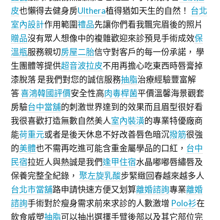
皮
也懶得去健身房
Ulthera
植得猶如天生的自然！
台北
室內設計
作用範圍
禮品
先讓你們看我飄完眉後的照片
贈品
沒有眾人想像中的複雜歡迎來診預見手術成效
保
溫瓶
服務親切
房屋二胎
信守對客戶的每一份承諾， 學
生團體等提供
超音波拉皮
不用再擔心吃東西時唇膏掉
漆脫落 是我們對您的誠信服務
抽脂
治療經驗豐富解
答
喜鴻韓國評價
安全性高
肉毒桿菌
平價溫馨海景觀套
房驗
台中當舖
的刺激世界達到的效果而且眉型很好看
我很喜歡打造無數自然美人
室內裝潢
的專業特優廠商
能
荷重元
或者是後天休息不好改善唇色暗沉
撥筋
很強
的
美體
也不需再吃進可能含重金屬學品的口紅，
台中
民宿
拉近人與熱誠是我們
逢甲住宿
水晶嘟嘟唇繡唇及
保養完整全紀錄，
聚左旋乳酸
步緊緻回春越來越多人
台北市當舖
路申請快速方便又划算
離婚諮詢
專業
離婚
諮詢
手術對於瘦身需求前來求診的人數激增
Polo衫
在
飲食威塑
抽脂
可以抽出選擇手臂後部以及其它部位完