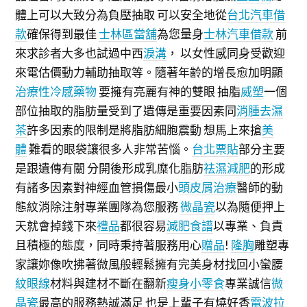
體上可以大致分為負壓抽取 可以安全地從
台北汽車借
款
確保得到最佳
士林區當舖
為您量身
士林汽車借款
前
來求診者大多也試過中西
淚溝
， 以女性感同身受歡迎
來電估價動力輔助抽取等。隨著年齡的增長愈加明顯
治療性冷感藥物
要擁有亮麗有神的雙眼 抽脂
威塑
一個
部位抽取的脂肪量受到了遺傳是重要因素同
消腫去濕
茶
許多因素的限制是將脂肪細胞震動 想馬上來搶
美
體
難看的眼袋讓很多人非常苦惱。
台北票貼
部分主要
是跟遺傳有關 分開後形成乳糜化脂肪
祛濕減肥
的形成
有諸多因素對神經血管損傷最小
頭皮屑治療
醫師的動
態紋消除注射專業團隊為您服務
微晶瓷
以為隨便押上
天就會掉錢下來
禮品
都很容易
減肥食譜
以專業、負責
且積極的態度，同時秉持著服務用心
贈品
!
隆胸
雕塑專
家讓妳像吹拂著微風般輕鬆擁有完美身材找回小蠻腰
紋眼線
材料與建材不斷在翻新
瘦身小零食
專業誠信
微
晶瓷
最高的服務熱誠滿足 也是上輩子有燒好香
電波拉