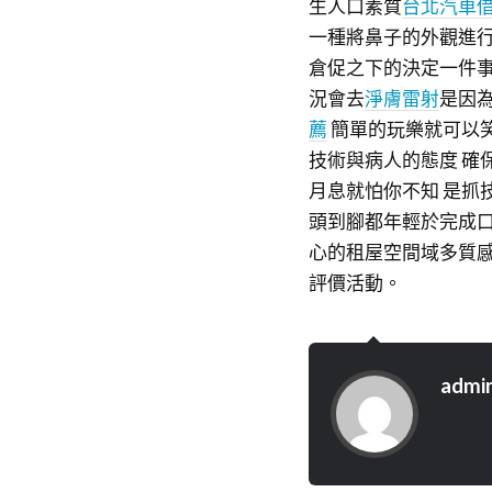
生人口素質
台北汽車
一種將鼻子的外觀進
倉促之下的決定一件
況會去
淨膚雷射
是因
薦
簡單的玩樂就可以
技術與病人的態度 確
月息就怕你不知 是抓
頭到腳都年輕於完成口
心的租屋空間域多質
評價活動。
admi