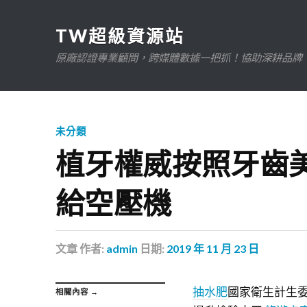
TW超級資源站
原廠認證專業顧問，跨媒體數據一把抓！協助深耕品牌、規
未分類
植牙權威按照牙齒
給空壓機
文章
作者:
admin
日期:
2019 年 11 月 23 日
抽水肥
國家衛生計生
相關內容 →