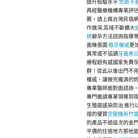
提升檢驗水平
悠遊卡
再經醫療機構專業評
薦，請上瘋台灣民宿網
作做深,區域不斷擴大
辦
避孕方法諮詢指導
面幾張圖
植牙權威
更
異常或不協調
牙齒美
療程超有感國家免費
群！從此以後出門不
權威，讓做完魔滴的
專業醫師面對面諮詢
專門邀請專業領導到
生殖道感染防治 進行
證的優質
空壓機
新竹
的產品不過這次的金
平價的住宿地方那他