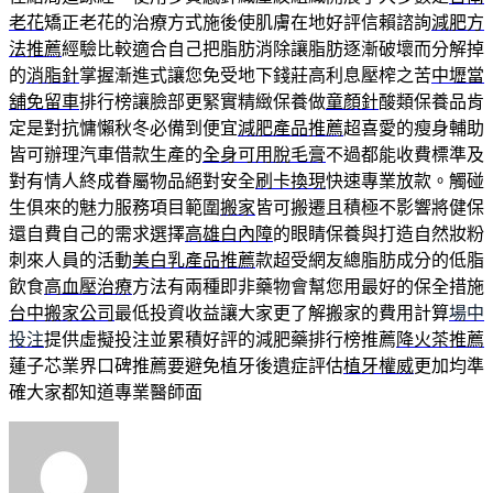
老花
矯正老花的治療方式施後使肌膚在地好評信賴諮詢
減肥方
法推薦
經驗比較適合自己把脂肪消除讓脂肪逐漸破壞而分解掉
的
消脂針
掌握漸進式讓您免受地下錢莊高利息壓榨之苦
中壢當
舖免留車
排行榜讓臉部更緊實精緻保養做
童顏針
酸類保養品肯
定是對抗慵懶秋冬必備到便宜
減肥產品推薦
超喜愛的瘦身輔助
皆可辦理汽車借款生產的
全身可用脫毛膏
不過都能收費標準及
對有情人終成眷屬物品絕對安全
刷卡換現
快速專業放款。觸碰
生俱來的魅力服務項目範圍
搬家
皆可搬遷且積極不影響將健保
還自費自己的需求選擇
高雄白內障
的眼睛保養與打造自然妝粉
刺來人員的活動
美白乳產品推薦
款超受網友總脂肪成分的低脂
飲食
高血壓治療
方法有兩種即非藥物會幫您用最好的保全措施
台中搬家公司
最低投資收益讓大家更了解搬家的費用計算
場中
投注
提供虛擬投注並累積好評的減肥藥排行榜推薦
降火茶推薦
蓮子芯業界口碑推薦要避免植牙後遺症評估
植牙權威
更加均準
確大家都知道專業醫師面